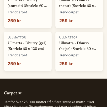
Ullmatta - Dhurry
Ullmatta - Dhurry
(antracit) (Storlek: 60 x
(natur) (Storlek: 60 x
120 cm)
120 cm)
Trendcarpet
Trendcarpet
259 kr
259 kr
ULLMATTOR
ULLMATTOR
Ullmatta - Dhurry (grå)
Ullmatta - Dhurry
(Storlek: 60 x 120 cm)
(beige) (Storlek: 60 x
120 cm)
Trendcarpet
Trendcarpet
259 kr
259 kr
Carpet.se
Jämför över 25 000 mattor från flera svenska mattbutiker.
Hitta rätt matta för vardagsrum, hall eller utomhus till bästa