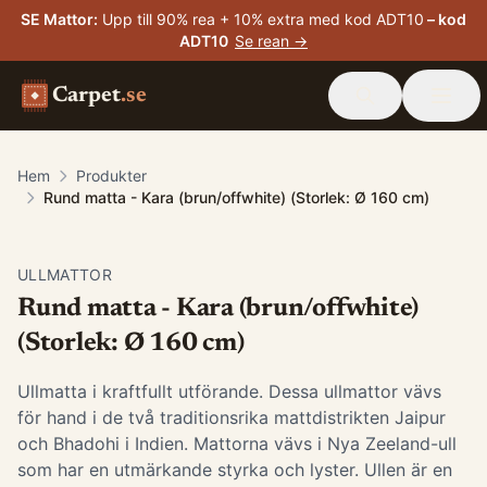
SE Mattor
:
Upp till 90% rea + 10% extra med kod ADT10
– kod
ADT10
Se rean →
Carpet
.se
Hem
Produkter
Rund matta - Kara (brun/offwhite) (Storlek: Ø 160 cm)
ULLMATTOR
Rund matta - Kara (brun/offwhite)
(Storlek: Ø 160 cm)
Ullmatta i kraftfullt utförande. Dessa ullmattor vävs
för hand i de två traditionsrika mattdistrikten Jaipur
och Bhadohi i Indien. Mattorna vävs i Nya Zeeland-ull
som har en utmärkande styrka och lyster. Ullen är en