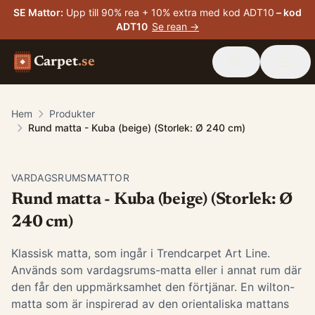
SE Mattor
:
Upp till 90% rea + 10% extra med kod ADT10
– kod
ADT10
Se rean →
Carpet
.se
Hem
Produkter
Rund matta - Kuba (beige) (Storlek: Ø 240 cm)
VARDAGSRUMSMATTOR
Rund matta - Kuba (beige) (Storlek: Ø
240 cm)
Klassisk matta, som ingår i Trendcarpet Art Line.
Används som vardagsrums-matta eller i annat rum där
den får den uppmärksamhet den förtjänar. En wilton-
matta som är inspirerad av den orientaliska mattans