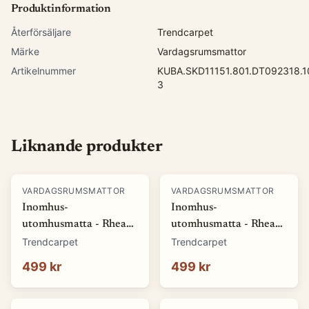
Produktinformation
Återförsäljare
Trendcarpet
Märke
Vardagsrumsmattor
Artikelnummer
KUBA.SKD11151.801.DT092318.1
3
Liknande produkter
VARDAGSRUMSMATTOR
VARDAGSRUMSMATTOR
Inomhus-
Inomhus-
utomhusmatta - Rhea
utomhusmatta - Rhea
(vit) (Storlek: 80 x 150
(beige) (Storlek: 80 x
Trendcarpet
Trendcarpet
cm)
150 cm)
499 kr
499 kr