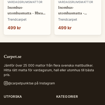
VARDAGSRUMSMATTOR
VARDAGSRUMSMATTOR
Inomhus-
Inomhus-
utomhusmatta - Rhea
utomhusmatta -
(natur) (Storlek: 80 x
Somerville (blå)
Trendcarpet
Trendcarpet
150 cm)
(Storlek: 80 x 150 cm)
499 kr
499 kr
Carpet.se
Jämför över 25 000 mattor från flera svenska mattbutiker.
Hitta rätt matta för vardagsrum, hall eller utomhus till bästa
pris.
@
carpetpunktse
på Instagram
UTFORSKA
KATEGORIER