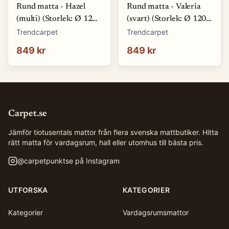
Rund matta - Hazel
Rund matta - Valeria
(multi) (Storlek: Ø 120
(svart) (Storlek: Ø 120
cm)
cm)
Trendcarpet
Trendcarpet
849 kr
849 kr
Carpet.se
Jämför tiotusentals mattor från flera svenska mattbutiker. Hitta
rätt matta för vardagsrum, hall eller utomhus till bästa pris.
@
carpetpunktse
på Instagram
UTFORSKA
KATEGORIER
Kategorier
Vardagsrumsmattor