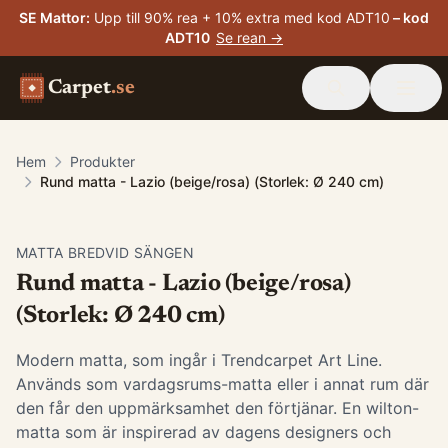
SE Mattor
:
Upp till 90% rea + 10% extra med kod ADT10
– kod
ADT10
Se rean →
Carpet
.se
Hem
Produkter
Rund matta - Lazio (beige/rosa) (Storlek: Ø 240 cm)
MATTA BREDVID SÄNGEN
Rund matta - Lazio (beige/rosa)
(Storlek: Ø 240 cm)
Modern matta, som ingår i Trendcarpet Art Line.
Används som vardagsrums-matta eller i annat rum där
den får den uppmärksamhet den förtjänar. En wilton-
matta som är inspirerad av dagens designers och