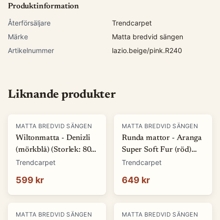
Produktinformation
Återförsäljare
Trendcarpet
Märke
Matta bredvid sängen
Artikelnummer
lazio.beige/pink.R240
Liknande produkter
MATTA BREDVID SÄNGEN
MATTA BREDVID SÄNGEN
Wiltonmatta - Denizli
Runda mattor - Aranga
(mörkblå) (Storlek: 80 x
Super Soft Fur (röd)
150 cm)
(Storlek: Ø 120 cm)
Trendcarpet
Trendcarpet
599 kr
649 kr
MATTA BREDVID SÄNGEN
MATTA BREDVID SÄNGEN