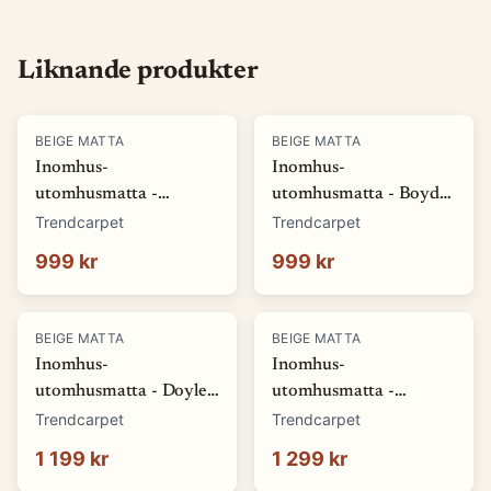
Liknande produkter
BEIGE MATTA
BEIGE MATTA
Inomhus-
Inomhus-
utomhusmatta -
utomhusmatta - Boyd
Winona (beige)
(beige) (Storlek: 140 x
Trendcarpet
Trendcarpet
(Storlek: 140 x 200 cm)
200 cm)
999 kr
999 kr
BEIGE MATTA
BEIGE MATTA
Inomhus-
Inomhus-
utomhusmatta - Doyle
utomhusmatta -
(beige) (Storlek: 160 x
Winona (beige)
Trendcarpet
Trendcarpet
230 cm)
(Storlek: 160 x 230 cm)
1 199 kr
1 299 kr