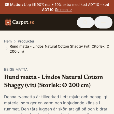
SE Mattor
:
Upp till 90% rea + 10% extra med kod ADT10
– kod
ADT10
Se rean →
Carpet
.se
Hem
Produkter
Rund matta - Lindos Natural Cotton Shaggy (vit) (Storlek: Ø
200 cm)
BEIGE MATTA
Rund matta - Lindos Natural Cotton
Shaggy (vit) (Storlek: Ø 200 cm)
Denna ryamatta är tillverkad i ett mjukt och behagligt
material som ger en varm och inbjudande känsla i
rummet. Den täta luggen är skön att gå på och bidrar