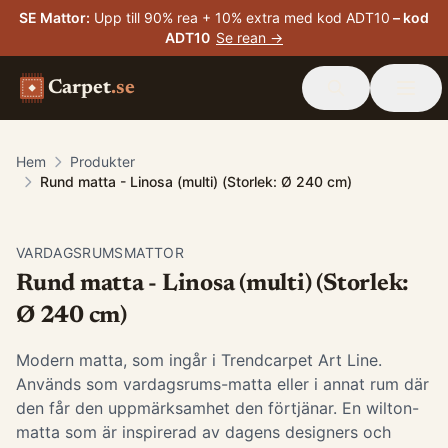
SE Mattor
:
Upp till 90% rea + 10% extra med kod ADT10
– kod
ADT10
Se rean →
Carpet
.se
Hem
Produkter
Rund matta - Linosa (multi) (Storlek: Ø 240 cm)
VARDAGSRUMSMATTOR
Rund matta - Linosa (multi) (Storlek:
Ø 240 cm)
Modern matta, som ingår i Trendcarpet Art Line.
Används som vardagsrums-matta eller i annat rum där
den får den uppmärksamhet den förtjänar. En wilton-
matta som är inspirerad av dagens designers och