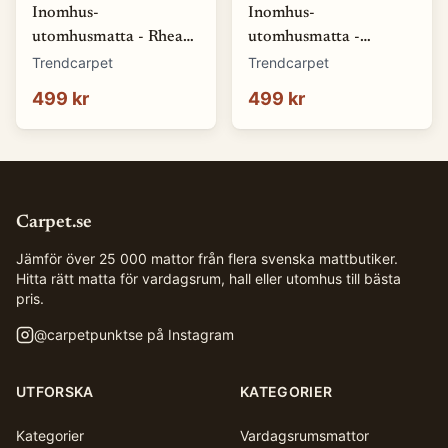
Inomhus-
Inomhus-
utomhusmatta - Rhea
utomhusmatta -
(natur) (Storlek: 80 x
Somerville (blå)
Trendcarpet
Trendcarpet
150 cm)
(Storlek: 80 x 150 cm)
499 kr
499 kr
Carpet.se
Jämför över 25 000 mattor från flera svenska mattbutiker.
Hitta rätt matta för vardagsrum, hall eller utomhus till bästa
pris.
@
carpetpunktse
på Instagram
UTFORSKA
KATEGORIER
Kategorier
Vardagsrumsmattor