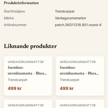
Produktinformation
Återförsäljare
Trendcarpet
Märke
Vardagsrumsmattor
Artikelnummer
patch.SKD11218.801.round-4
Liknande produkter
VARDAGSRUMSMATTOR
VARDAGSRUMSMATTOR
Inomhus-
Inomhus-
utomhusmatta - Rhea
utomhusmatta - Rhea
(vit) (Storlek: 80 x 150
(beige) (Storlek: 80 x
Trendcarpet
Trendcarpet
cm)
150 cm)
499 kr
499 kr
VARDAGSRUMSMATTOR
VARDAGSRUMSMATTOR