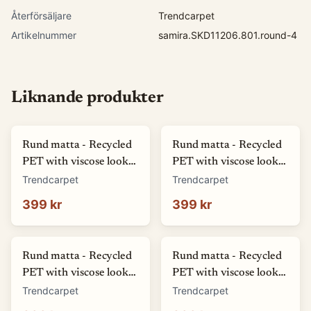
Återförsäljare
Trendcarpet
Artikelnummer
samira.SKD11206.801.round-4
Liknande produkter
Rund matta - Recycled
Rund matta - Recycled
PET with viscose look
PET with viscose look
(offwhite) (Storlek: Ø
(blå) (Storlek: Ø 80 cm)
Trendcarpet
Trendcarpet
80 cm)
399 kr
399 kr
Rund matta - Recycled
Rund matta - Recycled
PET with viscose look
PET with viscose look
(svart) (Storlek: Ø 80
(rosa) (Storlek: Ø 80
Trendcarpet
Trendcarpet
cm)
cm)