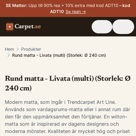
SE Mattor
:
Upp till 90% rea + 10% extra med kod ADT10
– kod
ADT10
Se rean →
Carpet
.se
Hem
Produkter
Rund matta - Livata (multi) (Storlek: Ø 240 cm)
Rund matta - Livata (multi) (Storlek: Ø
240 cm)
Modern matta, som ingår i Trendcarpet Art Line.
Används som vardagsrums-matta eller i annat rum där
den får den uppmärksamhet den förtjänar. En wilton-
matta som är inspirerad av dagens designers och
moderna mönster. Kvaliteten är mycket hög och priset