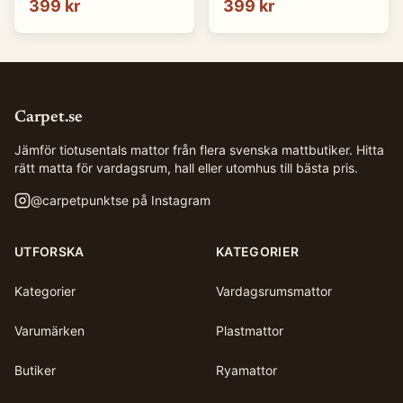
399 kr
399 kr
Carpet.se
Jämför tiotusentals mattor från flera svenska mattbutiker. Hitta
rätt matta för vardagsrum, hall eller utomhus till bästa pris.
@
carpetpunktse
på Instagram
UTFORSKA
KATEGORIER
Kategorier
Vardagsrumsmattor
Varumärken
Plastmattor
Butiker
Ryamattor