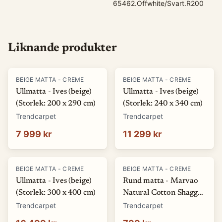
65462.Offwhite/Svart.R200
Liknande produkter
BEIGE MATTA - CREME
BEIGE MATTA - CREME
Ullmatta - Ives (beige)
Ullmatta - Ives (beige)
(Storlek: 200 x 290 cm)
(Storlek: 240 x 340 cm)
Trendcarpet
Trendcarpet
7 999 kr
11 299 kr
BEIGE MATTA - CREME
BEIGE MATTA - CREME
Ullmatta - Ives (beige)
Rund matta - Marvao
(Storlek: 300 x 400 cm)
Natural Cotton Shaggy
(offwhite/svart)
Trendcarpet
Trendcarpet
(Storlek: Ø 120 cm)