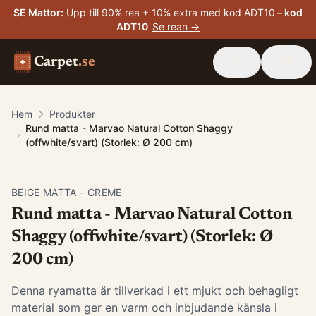
SE Mattor
:
Upp till 90% rea + 10% extra med kod ADT10
– kod
ADT10
Se rean →
Carpet
.se
Hem
Produkter
Rund matta - Marvao Natural Cotton Shaggy
(offwhite/svart) (Storlek: Ø 200 cm)
BEIGE MATTA - CREME
Rund matta - Marvao Natural Cotton
Shaggy (offwhite/svart) (Storlek: Ø
200 cm)
Denna ryamatta är tillverkad i ett mjukt och behagligt
material som ger en varm och inbjudande känsla i