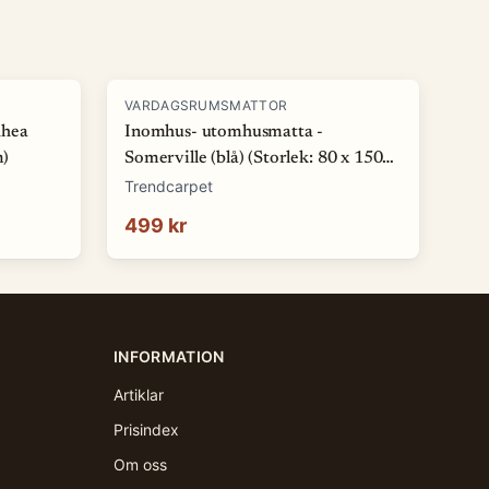
VARDAGSRUMSMATTOR
Rhea
Inomhus- utomhusmatta -
m)
Somerville (blå) (Storlek: 80 x 150
cm)
Trendcarpet
499 kr
INFORMATION
Artiklar
Prisindex
Om oss