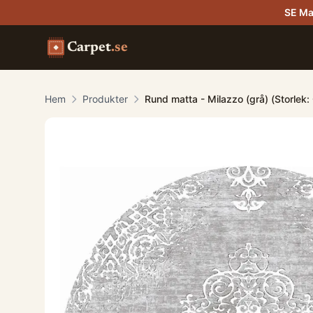
SE Ma
Carpet
.se
Hem
Produkter
Rund matta - Milazzo (grå) (Storlek