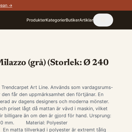
rean →
Produkter
Kategorier
Butiker
Artiklar
ilazzo (grå) (Storlek: Ø 240
i Trendcarpet Art Line. Används som vardagsrums-
är den får den uppmärksamhet den förtjänar. En
irerad av dagens designers och moderna mönster.
ch priset lågt då mattan är vävd i maskin, vilket
ir billigare än om den är gjord för hand. Ursprung:
-10 mm. Material: Polyester
 En matta tillverkad i polyester är extremt tålig