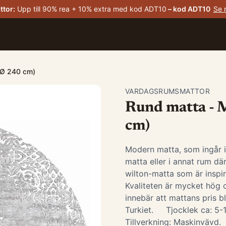
ttor
:
Upp till 90% rea + 10% extra med kod ADT10
– kod
ADT10
Se 
: Ø 240 cm)
VARDAGSRUMSMATTOR
Rund matta - M
cm)
Modern matta, som ingår 
matta eller i annat rum d
wilton-matta som är insp
Kvaliteten är mycket hög o
innebär att mattans pris bl
Turkiet. Tjocklek ca: 5
Tillverkning: Maskinvävd. ​