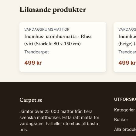
Liknande produkter
VARDAGSRUMSMATTOR
VARDAG
Inomhus- utomhusmatta - Rhea
Inomhus
(vit) (Storlek: 80 x 150 cm)
(beige) 
Trendcarpet
Trendca
499 kr
499 kr
UTFORSK
Carpet.se
Kategorier
Jämför över 25 000 mattor från flera
svenska mattbutiker. Hitta rätt matta för
Butiker
vardagsrum, hall eller utomhus till bästa
Alla produ
pris.