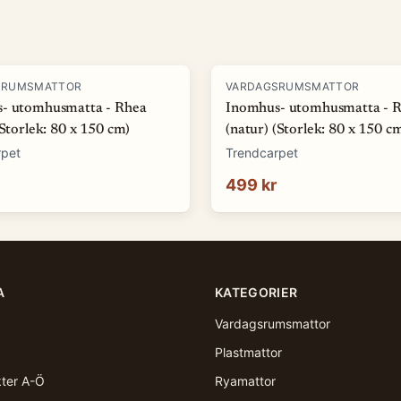
SRUMSMATTOR
VARDAGSRUMSMATTOR
- utomhusmatta - Rhea
Inomhus- utomhusmatta - 
(Storlek: 80 x 150 cm)
(natur) (Storlek: 80 x 150 c
rpet
Trendcarpet
499 kr
A
KATEGORIER
Vardagsrumsmattor
Plastmattor
kter A-Ö
Ryamattor