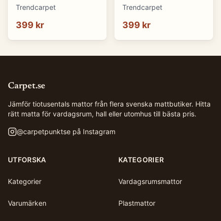
(svart) (Storlek: Ø 80
(rosa) (Storlek: Ø 80
Trendcarpet
Trendcarpet
cm)
cm)
399 kr
399 kr
Carpet.se
Jämför tiotusentals mattor från flera svenska mattbutiker. Hitta
rätt matta för vardagsrum, hall eller utomhus till bästa pris.
@
carpetpunktse
på Instagram
UTFORSKA
KATEGORIER
Kategorier
Vardagsrumsmattor
Varumärken
Plastmattor