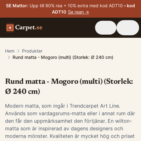
SE Mattor
:
Upp till 90% rea + 10% extra med kod ADT10
– kod
ADT10
Se rean →
Carpet
.se
Hem
Produkter
Rund matta - Mogoro (multi) (Storlek: Ø 240 cm)
Rund matta - Mogoro (multi) (Storlek:
Ø 240 cm)
Modern matta, som ingår i Trendcarpet Art Line.
Används som vardagsrums-matta eller i annat rum där
den får den uppmärksamhet den förtjänar. En wilton-
matta som är inspirerad av dagens designers och
moderna mönster. Kvaliteten är mycket hög och priset