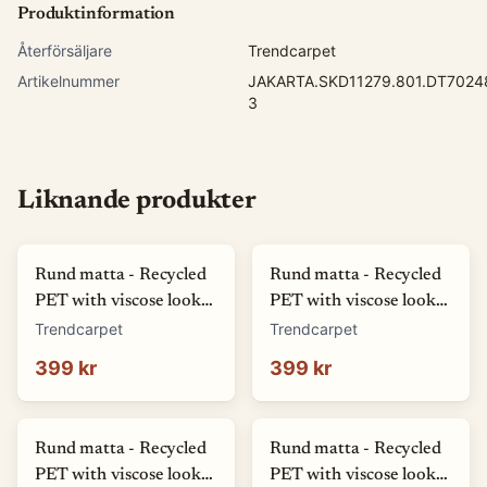
Produktinformation
Återförsäljare
Trendcarpet
Artikelnummer
JAKARTA.SKD11279.801.DT70248
3
Liknande produkter
Rund matta - Recycled
Rund matta - Recycled
PET with viscose look
PET with viscose look
(offwhite) (Storlek: Ø
(blå) (Storlek: Ø 80 cm)
Trendcarpet
Trendcarpet
80 cm)
399 kr
399 kr
Rund matta - Recycled
Rund matta - Recycled
PET with viscose look
PET with viscose look