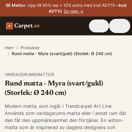
SE Mattor
:
Upp till 90% rea + 10% extra med kod ADT10
– kod
ADT10
Se rean →
Carpet
.se
Hem
Produkter
Rund matta - Myra (svart/guld) (Storlek: Ø 240 cm)
VARDAGSRUMSMATTOR
Rund matta - Myra (svart/guld)
(Storlek: Ø 240 cm)
Modern matta, som ingår i Trendcarpet Art Line.
Används som vardagsrums-matta eller i annat rum där
den får den uppmärksamhet den förtjänar. En wilton-
matta som är inspirerad av dagens designers och