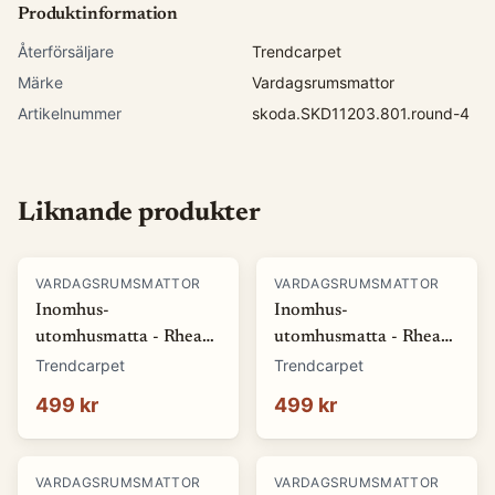
Produktinformation
Återförsäljare
Trendcarpet
Märke
Vardagsrumsmattor
Artikelnummer
skoda.SKD11203.801.round-4
Liknande produkter
VARDAGSRUMSMATTOR
VARDAGSRUMSMATTOR
Inomhus-
Inomhus-
utomhusmatta - Rhea
utomhusmatta - Rhea
(vit) (Storlek: 80 x 150
(beige) (Storlek: 80 x
Trendcarpet
Trendcarpet
cm)
150 cm)
499 kr
499 kr
VARDAGSRUMSMATTOR
VARDAGSRUMSMATTOR