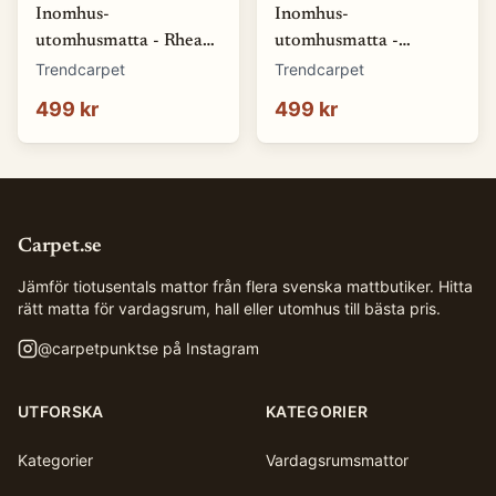
Inomhus-
Inomhus-
utomhusmatta - Rhea
utomhusmatta -
(natur) (Storlek: 80 x
Somerville (blå)
Trendcarpet
Trendcarpet
150 cm)
(Storlek: 80 x 150 cm)
499 kr
499 kr
Carpet.se
Jämför tiotusentals mattor från flera svenska mattbutiker. Hitta
rätt matta för vardagsrum, hall eller utomhus till bästa pris.
@
carpetpunktse
på Instagram
UTFORSKA
KATEGORIER
Kategorier
Vardagsrumsmattor