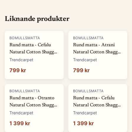
Liknande produkter
BOMULLSMATTA
BOMULLSMATTA
Rund matta - Cefalu
Rund matta - Atrani
Natural Cotton Shaggy
Natural Cotton Shaggy
(multi) (Storlek: Ø 120
(orange) (Storlek: Ø 120
Trendcarpet
Trendcarpet
cm)
cm)
799 kr
799 kr
BOMULLSMATTA
BOMULLSMATTA
Rund matta - Otranto
Rund matta - Cefalu
Natural Cotton Shaggy
Natural Cotton Shaggy
(taupe) (Storlek: Ø 160
(multi) (Storlek: Ø 160
Trendcarpet
Trendcarpet
cm)
cm)
1 399 kr
1 399 kr