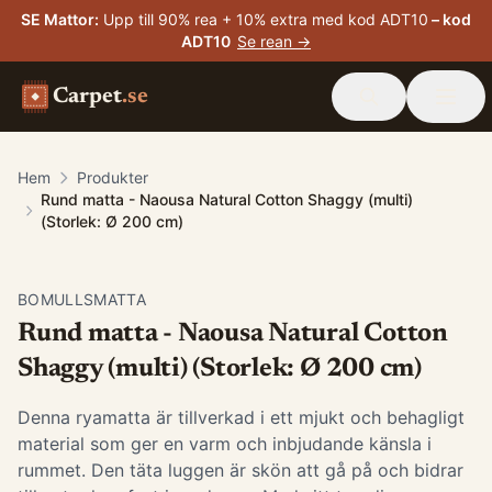
SE Mattor
:
Upp till 90% rea + 10% extra med kod ADT10
– kod
ADT10
Se rean →
Carpet
.se
Hem
Produkter
Rund matta - Naousa Natural Cotton Shaggy (multi)
(Storlek: Ø 200 cm)
BOMULLSMATTA
Rund matta - Naousa Natural Cotton
Shaggy (multi) (Storlek: Ø 200 cm)
Denna ryamatta är tillverkad i ett mjukt och behagligt
material som ger en varm och inbjudande känsla i
rummet. Den täta luggen är skön att gå på och bidrar