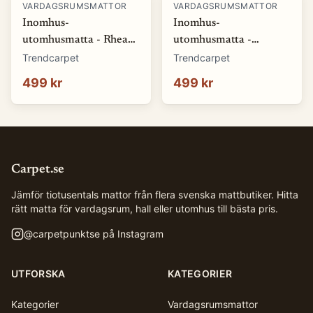
VARDAGSRUMSMATTOR
VARDAGSRUMSMATTOR
Inomhus-
Inomhus-
utomhusmatta - Rhea
utomhusmatta -
(natur) (Storlek: 80 x
Somerville (blå)
Trendcarpet
Trendcarpet
150 cm)
(Storlek: 80 x 150 cm)
499 kr
499 kr
Carpet.se
Jämför tiotusentals mattor från flera svenska mattbutiker. Hitta
rätt matta för vardagsrum, hall eller utomhus till bästa pris.
@
carpetpunktse
på Instagram
UTFORSKA
KATEGORIER
Kategorier
Vardagsrumsmattor