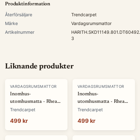
Produktinformation
Återförsäljare
Trendcarpet
Märke
Vardagsrumsmattor
Artikelnummer
HARITH.SKD11149.801.DT60492.
3
Liknande produkter
VARDAGSRUMSMATTOR
VARDAGSRUMSMATTOR
Inomhus-
Inomhus-
utomhusmatta - Rhea
utomhusmatta - Rhea
(vit) (Storlek: 80 x 150
(beige) (Storlek: 80 x
Trendcarpet
Trendcarpet
cm)
150 cm)
499 kr
499 kr