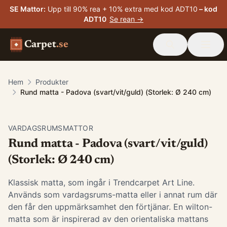
SE Mattor
:
Upp till 90% rea + 10% extra med kod ADT10
– kod
ADT10
Se rean →
Carpet
.se
Hem
Produkter
Rund matta - Padova (svart/vit/guld) (Storlek: Ø 240 cm)
VARDAGSRUMSMATTOR
Rund matta - Padova (svart/vit/guld)
(Storlek: Ø 240 cm)
Klassisk matta, som ingår i Trendcarpet Art Line.
Används som vardagsrums-matta eller i annat rum där
den får den uppmärksamhet den förtjänar. En wilton-
matta som är inspirerad av den orientaliska mattans