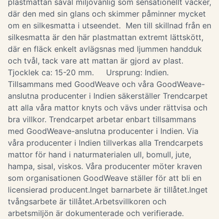
plastmattan såväl miljövänlig som sensationellt vacker,
där den med sin glans och skimmer påminner mycket
om en silkesmatta i utseendet. Men till skillnad från en
silkesmatta är den här plastmattan extremt lättskött,
där en fläck enkelt avlägsnas med ljummen handduk
och tvål, tack vare att mattan är gjord av plast.
Tjocklek ca: 15-20 mm. Ursprung: Indien.
Tillsammans med GoodWeave och våra GoodWeave-
anslutna producenter i Indien säkerställer Trendcarpet
att alla våra mattor knyts och vävs under rättvisa och
bra villkor. Trendcarpet arbetar enbart tillsammans
med GoodWeave-anslutna producenter i Indien. Via
våra producenter i Indien tillverkas alla Trendcarpets
mattor för hand i naturmaterialen ull, bomull, jute,
hampa, sisal, viskos. Våra producenter möter kraven
som organisationen GoodWeave ställer för att bli en
licensierad producent.Inget barnarbete är tillåtet.Inget
tvångsarbete är tillåtet.Arbetsvillkoren och
arbetsmiljön är dokumenterade och verifierade.