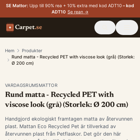
SE Mattor
:
Upp till 90% rea + 10% extra med kod ADT10
– kod
ADT10
Se rean →
Carpet
.se
Hem
Produkter
Rund matta - Recycled PET with viscose look (grå) (Storlek:
Ø 200 cm)
VARDAGSRUMSMATTOR
Rund matta - Recycled PET with
viscose look (grå) (Storlek: Ø 200 cm)
Handgjord ekologiskt framtagen matta av återvunnen
plast. Mattan Eco Recycled Pet är tillverkad av
återvunnen plast från Petflaskor. Det gör den här