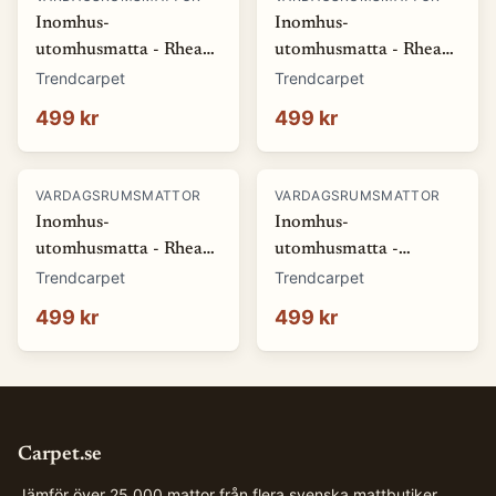
Inomhus-
Inomhus-
utomhusmatta - Rhea
utomhusmatta - Rhea
(vit) (Storlek: 80 x 150
(beige) (Storlek: 80 x
Trendcarpet
Trendcarpet
cm)
150 cm)
499 kr
499 kr
VARDAGSRUMSMATTOR
VARDAGSRUMSMATTOR
Inomhus-
Inomhus-
utomhusmatta - Rhea
utomhusmatta -
(natur) (Storlek: 80 x
Somerville (blå)
Trendcarpet
Trendcarpet
150 cm)
(Storlek: 80 x 150 cm)
499 kr
499 kr
Carpet.se
Jämför över 25 000 mattor från flera svenska mattbutiker.