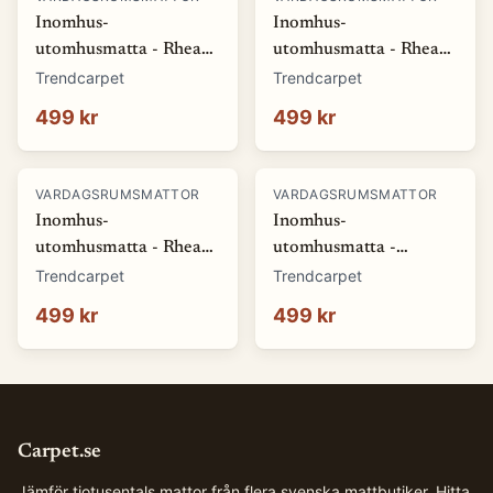
Inomhus-
Inomhus-
utomhusmatta - Rhea
utomhusmatta - Rhea
(vit) (Storlek: 80 x 150
(beige) (Storlek: 80 x
Trendcarpet
Trendcarpet
cm)
150 cm)
499 kr
499 kr
VARDAGSRUMSMATTOR
VARDAGSRUMSMATTOR
Inomhus-
Inomhus-
utomhusmatta - Rhea
utomhusmatta -
(natur) (Storlek: 80 x
Somerville (blå)
Trendcarpet
Trendcarpet
150 cm)
(Storlek: 80 x 150 cm)
499 kr
499 kr
Carpet.se
Jämför tiotusentals mattor från flera svenska mattbutiker. Hitta