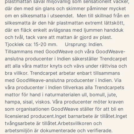
plastmattan såväl miljövänlig som sensationellt vacker,
där den med sin glans och skimmer påminner mycket
om en silkesmatta i utseendet. Men till skillnad från en
silkesmatta är den här plastmattan extremt lättskött,
där en fläck enkelt avlägsnas med ljummen handduk
och tvål, tack vare att mattan är gjord av plast.
Tjocklek ca: 15-20 mm. Ursprung: Indien.
Tillsammans med GoodWeave och våra GoodWeave-
anslutna producenter i Indien säkerställer Trendcarpet
att alla våra mattor knyts och vävs under rättvisa och
bra villkor. Trendcarpet arbetar enbart tillsammans
med GoodWeave-anslutna producenter i Indien. Via
våra producenter i Indien tillverkas alla Trendcarpets
mattor för hand i naturmaterialen ull, bomull, jute,
hampa, sisal, viskos. Våra producenter möter kraven
som organisationen GoodWeave ställer för att bli en
licensierad producent.Inget barnarbete är tillåtet.Inget
tvångsarbete är tillåtet.Arbetsvillkoren och
arbetsmiljön är dokumenterade och verifierade.