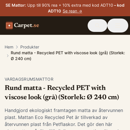
SE Mattor
:
Upp till 90% rea + 10% extra med kod ADT10
– kod
ADT10
Se rean →
Carpet
.se
Hem
Produkter
Rund matta - Recycled PET with viscose look (grå) (Storlek:
Ø 240 cm)
VARDAGSRUMSMATTOR
Rund matta - Recycled PET with
viscose look (grå) (Storlek: Ø 240 cm)
Handgjord ekologiskt framtagen matta av återvunnen
plast. Mattan Eco Recycled Pet är tillverkad av
återvunnen plast från Petflaskor. Det gör den här