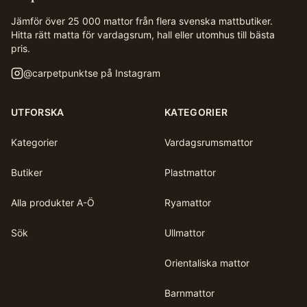
Jämför över 25 000 mattor från flera svenska mattbutiker.
Hitta rätt matta för vardagsrum, hall eller utomhus till bästa
pris.
@
carpetpunktse
på Instagram
UTFORSKA
KATEGORIER
Kategorier
Vardagsrumsmattor
Butiker
Plastmattor
Alla produkter A-Ö
Ryamattor
Sök
Ullmattor
Orientaliska mattor
Barnmattor