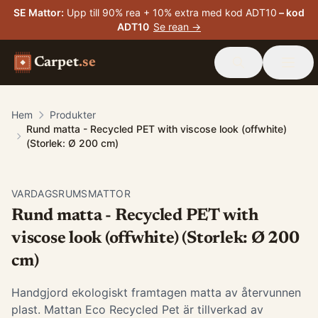
SE Mattor
:
Upp till 90% rea + 10% extra med kod ADT10
– kod
ADT10
Se rean →
Carpet
.se
Hem
Produkter
Rund matta - Recycled PET with viscose look (offwhite)
(Storlek: Ø 200 cm)
VARDAGSRUMSMATTOR
Rund matta - Recycled PET with
viscose look (offwhite) (Storlek: Ø 200
cm)
Handgjord ekologiskt framtagen matta av återvunnen
plast. Mattan Eco Recycled Pet är tillverkad av