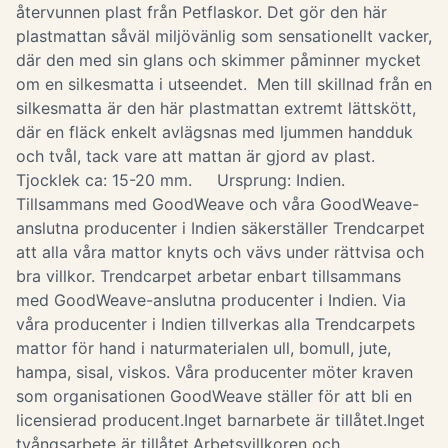
återvunnen plast från Petflaskor. Det gör den här
plastmattan såväl miljövänlig som sensationellt vacker,
där den med sin glans och skimmer påminner mycket
om en silkesmatta i utseendet. Men till skillnad från en
silkesmatta är den här plastmattan extremt lättskött,
där en fläck enkelt avlägsnas med ljummen handduk
och tvål, tack vare att mattan är gjord av plast.
Tjocklek ca: 15-20 mm. Ursprung: Indien.
Tillsammans med GoodWeave och våra GoodWeave-
anslutna producenter i Indien säkerställer Trendcarpet
att alla våra mattor knyts och vävs under rättvisa och
bra villkor. Trendcarpet arbetar enbart tillsammans
med GoodWeave-anslutna producenter i Indien. Via
våra producenter i Indien tillverkas alla Trendcarpets
mattor för hand i naturmaterialen ull, bomull, jute,
hampa, sisal, viskos. Våra producenter möter kraven
som organisationen GoodWeave ställer för att bli en
licensierad producent.Inget barnarbete är tillåtet.Inget
tvångsarbete är tillåtet.Arbetsvillkoren och