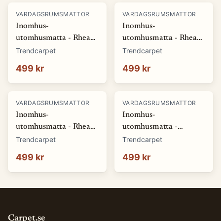
VARDAGSRUMSMATTOR
VARDAGSRUMSMATTOR
Inomhus-
Inomhus-
utomhusmatta - Rhea
utomhusmatta - Rhea
(vit) (Storlek: 80 x 150
(beige) (Storlek: 80 x
Trendcarpet
Trendcarpet
cm)
150 cm)
499 kr
499 kr
VARDAGSRUMSMATTOR
VARDAGSRUMSMATTOR
Inomhus-
Inomhus-
utomhusmatta - Rhea
utomhusmatta -
(natur) (Storlek: 80 x
Somerville (blå)
Trendcarpet
Trendcarpet
150 cm)
(Storlek: 80 x 150 cm)
499 kr
499 kr
Carpet.se