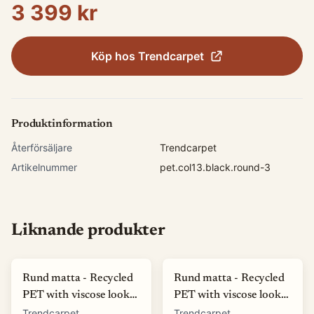
3 399 kr
Köp hos
Trendcarpet
Produktinformation
Återförsäljare
Trendcarpet
Artikelnummer
pet.col13.black.round-3
Liknande produkter
Rund matta - Recycled
Rund matta - Recycled
PET with viscose look
PET with viscose look
(offwhite) (Storlek: Ø
(blå) (Storlek: Ø 80 cm)
Trendcarpet
Trendcarpet