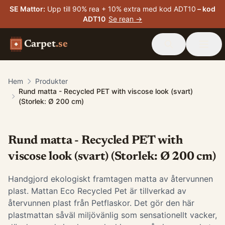
SE Mattor
:
Upp till 90% rea + 10% extra med kod ADT10
– kod
ADT10
Se rean →
Carpet
.se
Hem
Produkter
Rund matta - Recycled PET with viscose look (svart)
(Storlek: Ø 200 cm)
Rund matta - Recycled PET with
viscose look (svart) (Storlek: Ø 200 cm)
Handgjord ekologiskt framtagen matta av återvunnen
plast. Mattan Eco Recycled Pet är tillverkad av
återvunnen plast från Petflaskor. Det gör den här
plastmattan såväl miljövänlig som sensationellt vacker,