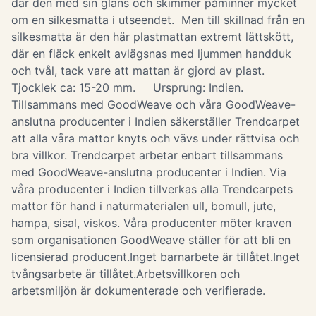
där den med sin glans och skimmer påminner mycket
om en silkesmatta i utseendet. Men till skillnad från en
silkesmatta är den här plastmattan extremt lättskött,
där en fläck enkelt avlägsnas med ljummen handduk
och tvål, tack vare att mattan är gjord av plast.
Tjocklek ca: 15-20 mm. Ursprung: Indien.
Tillsammans med GoodWeave och våra GoodWeave-
anslutna producenter i Indien säkerställer Trendcarpet
att alla våra mattor knyts och vävs under rättvisa och
bra villkor. Trendcarpet arbetar enbart tillsammans
med GoodWeave-anslutna producenter i Indien. Via
våra producenter i Indien tillverkas alla Trendcarpets
mattor för hand i naturmaterialen ull, bomull, jute,
hampa, sisal, viskos. Våra producenter möter kraven
som organisationen GoodWeave ställer för att bli en
licensierad producent.Inget barnarbete är tillåtet.Inget
tvångsarbete är tillåtet.Arbetsvillkoren och
arbetsmiljön är dokumenterade och verifierade.