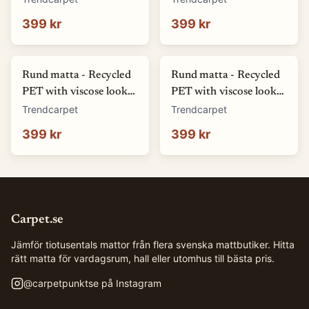
80 cm)
399 kr
399 kr
Rund matta - Recycled
Rund matta - Recycled
PET with viscose look
PET with viscose look
(svart) (Storlek: Ø 80
(rosa) (Storlek: Ø 80
Trendcarpet
Trendcarpet
cm)
cm)
399 kr
399 kr
Carpet.se
Jämför tiotusentals mattor från flera svenska mattbutiker. Hitta
rätt matta för vardagsrum, hall eller utomhus till bästa pris.
@
carpetpunktse
på Instagram