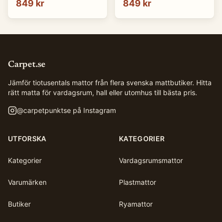
849 kr
849 kr
Carpet.se
Jämför tiotusentals mattor från flera svenska mattbutiker. Hitta
rätt matta för vardagsrum, hall eller utomhus till bästa pris.
@
carpetpunktse
på Instagram
UTFORSKA
KATEGORIER
Kategorier
Vardagsrumsmattor
Varumärken
Plastmattor
Butiker
Ryamattor