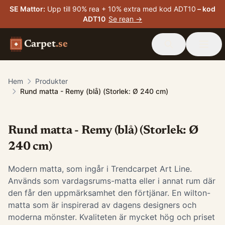
SE Mattor
:
Upp till 90% rea + 10% extra med kod ADT10
– kod
ADT10
Se rean →
Carpet
.se
Hem
Produkter
Rund matta - Remy (blå) (Storlek: Ø 240 cm)
Rund matta - Remy (blå) (Storlek: Ø
240 cm)
Modern matta, som ingår i Trendcarpet Art Line.
Används som vardagsrums-matta eller i annat rum där
den får den uppmärksamhet den förtjänar. En wilton-
matta som är inspirerad av dagens designers och
moderna mönster. Kvaliteten är mycket hög och priset