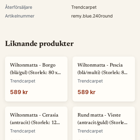
Återförsäljare
Trendcarpet
Artikelnummer
remy.blue.240round
Liknande produkter
Wiltonmatta - Borgo
Wiltonmatta - Pescia
(blå/gul) (Storlek: 80 x
(blå/multi) (Storlek: 80
150 cm)
x 150 cm)
Trendcarpet
Trendcarpet
589 kr
589 kr
Wiltonmatta - Cerasia
Rund matta - Vieste
(antracit) (Storlek: 120
(antracit/guld) (Storlek:
round)
Ø 120 cm)
Trendcarpet
Trendcarpet