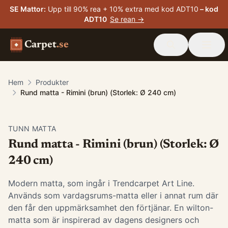
SE Mattor
:
Upp till 90% rea + 10% extra med kod ADT10
– kod
ADT10
Se rean →
Carpet
.se
Hem
Produkter
Rund matta - Rimini (brun) (Storlek: Ø 240 cm)
TUNN MATTA
Rund matta - Rimini (brun) (Storlek: Ø
240 cm)
Modern matta, som ingår i Trendcarpet Art Line.
Används som vardagsrums-matta eller i annat rum där
den får den uppmärksamhet den förtjänar. En wilton-
matta som är inspirerad av dagens designers och