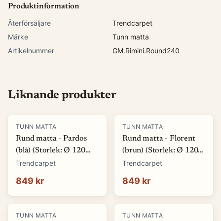
Produktinformation
Återförsäljare
Trendcarpet
Märke
Tunn matta
Artikelnummer
GM.Rimini.Round240
Liknande produkter
TUNN MATTA
TUNN MATTA
Rund matta - Pardos
Rund matta - Florent
(blå) (Storlek: Ø 120
(brun) (Storlek: Ø 120
cm)
cm)
Trendcarpet
Trendcarpet
849 kr
849 kr
TUNN MATTA
TUNN MATTA