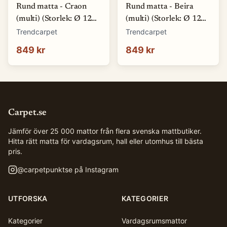
Rund matta - Craon
Rund matta - Beira
(multi) (Storlek: Ø 120
(multi) (Storlek: Ø 120
cm)
cm)
Trendcarpet
Trendcarpet
849 kr
849 kr
Carpet.se
Jämför över 25 000 mattor från flera svenska mattbutiker.
Hitta rätt matta för vardagsrum, hall eller utomhus till bästa
pris.
@
carpetpunktse
på Instagram
UTFORSKA
KATEGORIER
Kategorier
Vardagsrumsmattor