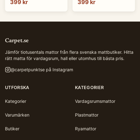
399 kr
399 kr
Carpet.se
Jämför tiotusentals mattor från flera svenska mattbutiker. Hitta
rätt matta för vardagsrum, hall eller utomhus till bästa pris.
@
carpetpunktse
på Instagram
UTFORSKA
KATEGORIER
Kategorier
Vardagsrumsmattor
Varumärken
Plastmattor
Butiker
Ryamattor