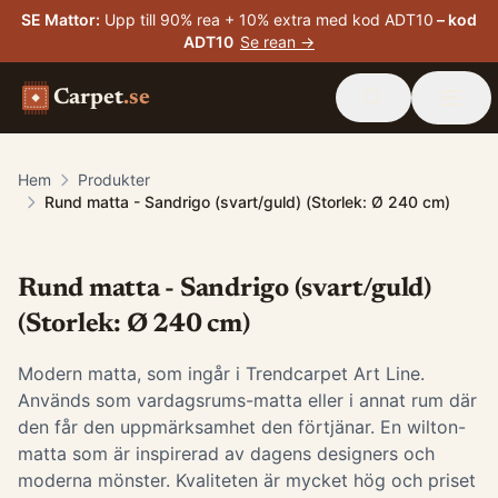
SE Mattor
:
Upp till 90% rea + 10% extra med kod ADT10
– kod
ADT10
Se rean →
Carpet
.se
Hem
Produkter
Rund matta - Sandrigo (svart/guld) (Storlek: Ø 240 cm)
Rund matta - Sandrigo (svart/guld)
(Storlek: Ø 240 cm)
Modern matta, som ingår i Trendcarpet Art Line.
Används som vardagsrums-matta eller i annat rum där
den får den uppmärksamhet den förtjänar. En wilton-
matta som är inspirerad av dagens designers och
moderna mönster. Kvaliteten är mycket hög och priset