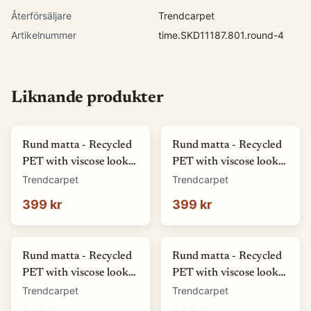
Återförsäljare
Trendcarpet
Artikelnummer
time.SKD11187.801.round-4
Liknande produkter
Rund matta - Recycled
Rund matta - Recycled
PET with viscose look
PET with viscose look
(offwhite) (Storlek: Ø
(blå) (Storlek: Ø 80 cm)
Trendcarpet
Trendcarpet
80 cm)
399 kr
399 kr
Rund matta - Recycled
Rund matta - Recycled
PET with viscose look
PET with viscose look
(svart) (Storlek: Ø 80
(rosa) (Storlek: Ø 80
Trendcarpet
Trendcarpet
cm)
cm)