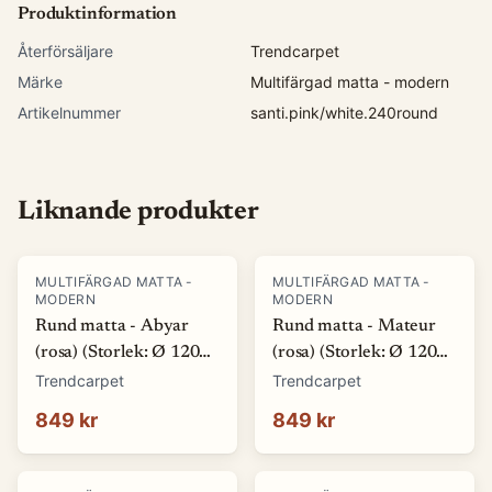
Produktinformation
Återförsäljare
Trendcarpet
Märke
Multifärgad matta - modern
Artikelnummer
santi.pink/white.240round
Liknande produkter
MULTIFÄRGAD MATTA -
MULTIFÄRGAD MATTA -
MODERN
MODERN
Rund matta - Abyar
Rund matta - Mateur
(rosa) (Storlek: Ø 120
(rosa) (Storlek: Ø 120
cm)
cm)
Trendcarpet
Trendcarpet
849 kr
849 kr