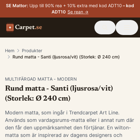
SE Mattor
:
Upp till 90% rea + 10% extra med kod ADT10
– kod
ADT10
Se rean →
Carpet
.se
Hem
Produkter
Rund matta - Santi (ljusrosa/vit) (Storlek: Ø 240 cm)
MULTIFÄRGAD MATTA - MODERN
Rund matta - Santi (ljusrosa/vit)
(Storlek: Ø 240 cm)
Modern matta, som ingår i Trendcarpet Art Line.
Används som vardagsrums-matta eller i annat rum där
den får den uppmärksamhet den förtjänar. En wilton-
matta som är inspirerad av dagens designers och