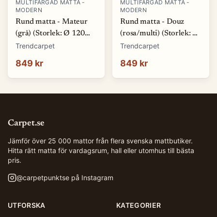
MULTIFÄRGAD MATTA -
MULTIFÄRGAD MATTA -
MODERN
MODERN
Rund matta - Mateur
Rund matta - Douz
(grå) (Storlek: Ø 120
(rosa/multi) (Storlek: Ø
cm)
120 cm)
Trendcarpet
Trendcarpet
849 kr
849 kr
Carpet.se
Jämför över 25 000 mattor från flera svenska mattbutiker.
Hitta rätt matta för vardagsrum, hall eller utomhus till bästa
pris.
@
carpetpunktse
på Instagram
UTFORSKA
KATEGORIER