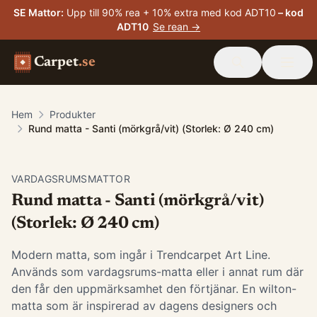
SE Mattor
:
Upp till 90% rea + 10% extra med kod ADT10
– kod
ADT10
Se rean →
Carpet
.se
Hem
Produkter
Rund matta - Santi (mörkgrå/vit) (Storlek: Ø 240 cm)
VARDAGSRUMSMATTOR
Rund matta - Santi (mörkgrå/vit)
(Storlek: Ø 240 cm)
Modern matta, som ingår i Trendcarpet Art Line.
Används som vardagsrums-matta eller i annat rum där
den får den uppmärksamhet den förtjänar. En wilton-
matta som är inspirerad av dagens designers och