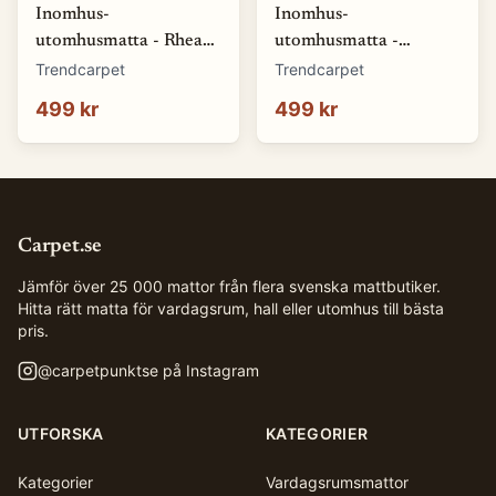
Inomhus-
Inomhus-
utomhusmatta - Rhea
utomhusmatta -
(natur) (Storlek: 80 x
Somerville (blå)
Trendcarpet
Trendcarpet
150 cm)
(Storlek: 80 x 150 cm)
499 kr
499 kr
Carpet.se
Jämför över 25 000 mattor från flera svenska mattbutiker.
Hitta rätt matta för vardagsrum, hall eller utomhus till bästa
pris.
@
carpetpunktse
på Instagram
UTFORSKA
KATEGORIER
Kategorier
Vardagsrumsmattor