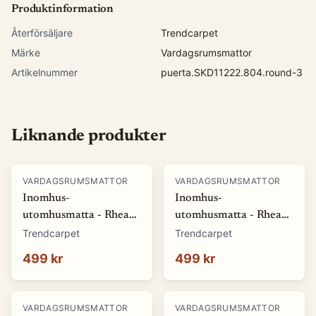
Produktinformation
Återförsäljare
Trendcarpet
Märke
Vardagsrumsmattor
Artikelnummer
puerta.SKD11222.804.round-3
Liknande produkter
VARDAGSRUMSMATTOR
VARDAGSRUMSMATTOR
Inomhus-
Inomhus-
utomhusmatta - Rhea
utomhusmatta - Rhea
(vit) (Storlek: 80 x 150
(beige) (Storlek: 80 x
Trendcarpet
Trendcarpet
cm)
150 cm)
499 kr
499 kr
VARDAGSRUMSMATTOR
VARDAGSRUMSMATTOR