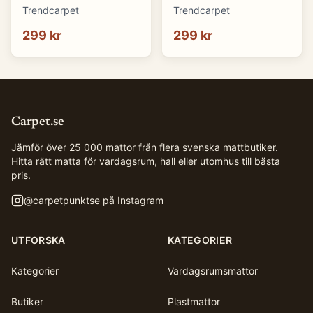
cm)
cm)
Trendcarpet
Trendcarpet
299 kr
299 kr
Carpet.se
Jämför över 25 000 mattor från flera svenska mattbutiker.
Hitta rätt matta för vardagsrum, hall eller utomhus till bästa
pris.
@
carpetpunktse
på Instagram
UTFORSKA
KATEGORIER
Kategorier
Vardagsrumsmattor
Butiker
Plastmattor