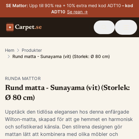
SE Mattor
:
Upp till 90% rea + 10% extra med kod ADT10
– kod
ADT10
Se rean →
Carpet
.se
Hem
Produkter
Rund matta - Sunayama (vit) (Storlek: Ø 80 cm)
RUNDA MATTOR
Rund matta - Sunayama (vit) (Storlek:
Ø 80 cm)
Upptäck den tidlösa elegansen hos denna enfärgade
Wilton-matta, skapad för att ge hemmet en harmonisk
och sofistikerad känsla. Den stilrena designen gör
mattan lätt att kombinera med olika möbler och