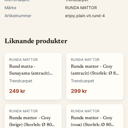
Märke
RUNDA MATTOR
Artikelnummer
enjoy.plain.vit.rund-4
Liknande produkter
RUNDA MATTOR
RUNDA MATTOR
Rund matta -
Runda mattor - Cosy
Sunayama (antracit)
(antracit) (Storlek: Ø 80
(Storlek: Ø 80 cm)
cm)
Trendcarpet
Trendcarpet
249 kr
299 kr
RUNDA MATTOR
RUNDA MATTOR
Runda mattor - Cosy
Runda mattor - Cosy
(beige) (Storlek: Ø 80
(rosa) (Storlek: Ø 80