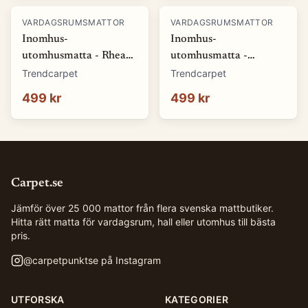
VARDAGSRUMSMATTOR
VARDAGSRUMSMATTOR
Inomhus-
Inomhus-
utomhusmatta - Rhea
utomhusmatta -
(natur) (Storlek: 80 x
Somerville (blå)
Trendcarpet
Trendcarpet
150 cm)
(Storlek: 80 x 150 cm)
499 kr
499 kr
Carpet.se
Jämför över 25 000 mattor från flera svenska mattbutiker.
Hitta rätt matta för vardagsrum, hall eller utomhus till bästa
pris.
@
carpetpunktse
på Instagram
UTFORSKA
KATEGORIER