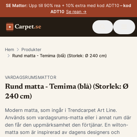
SE Mattor
:
Upp till 90% rea + 10% extra med kod ADT10
– kod
ADT10
Se rean →
Carpet
.se
Hem
Produkter
Rund matta - Temima (blå) (Storlek: Ø 240 cm)
VARDAGSRUMSMATTOR
Rund matta - Temima (blå) (Storlek: Ø
240 cm)
Modern matta, som ingår i Trendcarpet Art Line.
Används som vardagsrums-matta eller i annat rum där
den får den uppmärksamhet den förtjänar. En wilton-
matta som är inspirerad av dagens designers och