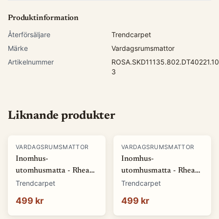
Produktinformation
Återförsäljare
Trendcarpet
Märke
Vardagsrumsmattor
Artikelnummer
ROSA.SKD11135.802.DT40221.10
3
Liknande produkter
VARDAGSRUMSMATTOR
VARDAGSRUMSMATTOR
Inomhus-
Inomhus-
utomhusmatta - Rhea
utomhusmatta - Rhea
(vit) (Storlek: 80 x 150
(beige) (Storlek: 80 x
Trendcarpet
Trendcarpet
cm)
150 cm)
499 kr
499 kr