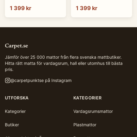
cm)
cm)
1 399 kr
1 399 kr
Carpet.se
Jämför över 25 000 mattor från flera svenska mattbutiker.
Hitta rätt matta för vardagsrum, hall eller utomhus till bästa
pris.
@
carpetpunktse
på Instagram
UTFORSKA
KATEGORIER
Kategorier
Vardagsrumsmattor
Butiker
Plastmattor