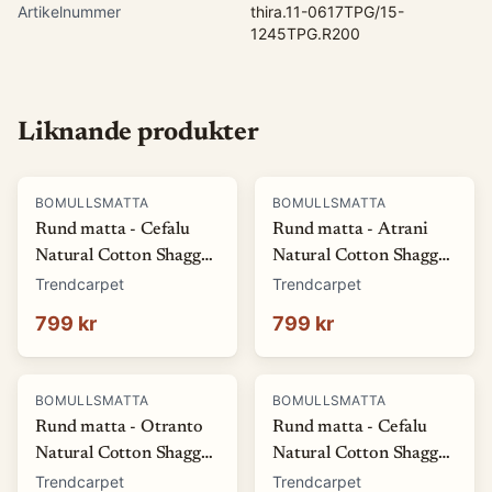
Artikelnummer
thira.11-0617TPG/15-
1245TPG.R200
Liknande produkter
BOMULLSMATTA
BOMULLSMATTA
Rund matta - Cefalu
Rund matta - Atrani
Natural Cotton Shaggy
Natural Cotton Shaggy
(multi) (Storlek: Ø 120
(orange) (Storlek: Ø 120
Trendcarpet
Trendcarpet
cm)
cm)
799 kr
799 kr
BOMULLSMATTA
BOMULLSMATTA
Rund matta - Otranto
Rund matta - Cefalu
Natural Cotton Shaggy
Natural Cotton Shaggy
(taupe) (Storlek: Ø 160
(multi) (Storlek: Ø 160
Trendcarpet
Trendcarpet