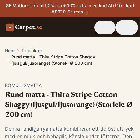
SE Mattor
:
Upp till 90% rea + 10% extra med kod ADT10
– kod
ADT10
Se rean →
Carpet
.se
Hem
Produkter
Rund matta - Thira Stripe Cotton Shaggy
(ljusgul/ljusorange) (Storlek: Ø 200 cm)
BOMULLSMATTA
Rund matta - Thira Stripe Cotton
Shaggy (ljusgul/ljusorange) (Storlek: Ø
200 cm)
Denna randiga ryamatta kombinerar ett tidlöst uttryck
med en mjuk och behaglig känsla under fötterna. Den