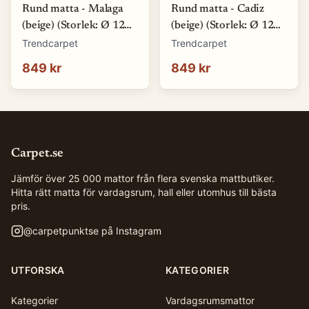
Rund matta - Malaga
Rund matta - Cadiz
(beige) (Storlek: Ø 120
(beige) (Storlek: Ø 120
cm)
cm)
Trendcarpet
Trendcarpet
849 kr
849 kr
Carpet.se
Jämför över 25 000 mattor från flera svenska mattbutiker.
Hitta rätt matta för vardagsrum, hall eller utomhus till bästa
pris.
@
carpetpunktse
på Instagram
UTFORSKA
KATEGORIER
Kategorier
Vardagsrumsmattor