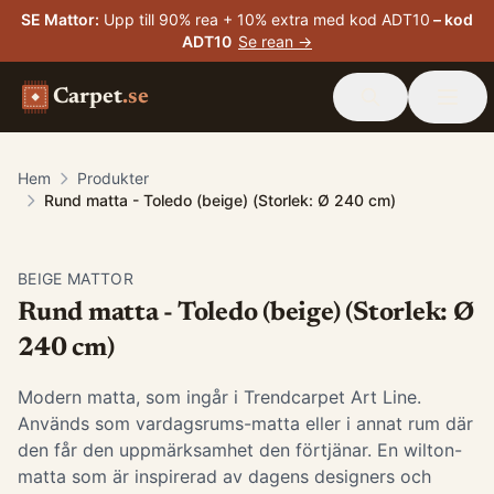
SE Mattor
:
Upp till 90% rea + 10% extra med kod ADT10
– kod
ADT10
Se rean →
Carpet
.se
Hem
Produkter
Rund matta - Toledo (beige) (Storlek: Ø 240 cm)
BEIGE MATTOR
Rund matta - Toledo (beige) (Storlek: Ø
240 cm)
Modern matta, som ingår i Trendcarpet Art Line.
Används som vardagsrums-matta eller i annat rum där
den får den uppmärksamhet den förtjänar. En wilton-
matta som är inspirerad av dagens designers och