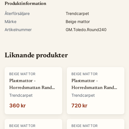
Produktinformation
Återförsäljare
Trendcarpet
Märke
Beige mattor
Artikelnummer
GM.Toledo.Round240
Liknande produkter
BEIGE MATTOR
BEIGE MATTOR
Plastmattor -
Plastmattor -
Horredsmattan Rand
Horredsmattan Rand
(sand) (Storlek: 70 x 50
(sand) (Storlek: 70 x 100
Trendcarpet
Trendcarpet
cm)
cm)
360 kr
720 kr
BEIGE MATTOR
BEIGE MATTOR