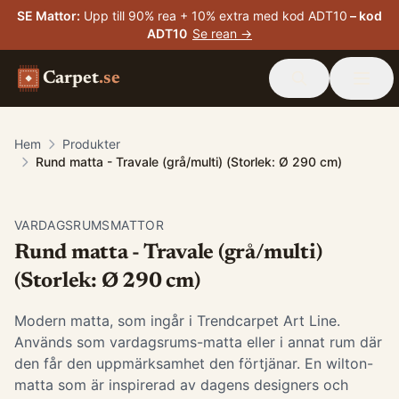
SE Mattor
:
Upp till 90% rea + 10% extra med kod ADT10
– kod
ADT10
Se rean →
Carpet
.se
Hem
Produkter
Rund matta - Travale (grå/multi) (Storlek: Ø 290 cm)
VARDAGSRUMSMATTOR
Rund matta - Travale (grå/multi)
(Storlek: Ø 290 cm)
Modern matta, som ingår i Trendcarpet Art Line.
Används som vardagsrums-matta eller i annat rum där
den får den uppmärksamhet den förtjänar. En wilton-
matta som är inspirerad av dagens designers och