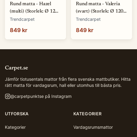
Rund matta - Hazel
Rund matta - Valeria
(multi) (Storlek: Ø 120
(svart) (Storlek: Ø 120
cm)
cm)
Trendcarpet
Trendcarpet
849 kr
849 kr
Carpet.se
Jämför tiotusentals mattor från flera svenska mattbutiker. Hitta
rätt matta för vardagsrum, hall eller utomhus till bästa pris.
@
carpetpunktse
på Instagram
UTFORSKA
KATEGORIER
Kategorier
Vardagsrumsmattor