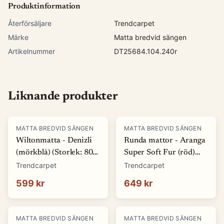
Produktinformation
Återförsäljare
Trendcarpet
Märke
Matta bredvid sängen
Artikelnummer
DT25684.104.240r
Liknande produkter
MATTA BREDVID SÄNGEN
MATTA BREDVID SÄNGEN
Wiltonmatta - Denizli
Runda mattor - Aranga
(mörkblå) (Storlek: 80 x
Super Soft Fur (röd)
150 cm)
(Storlek: Ø 120 cm)
Trendcarpet
Trendcarpet
599 kr
649 kr
MATTA BREDVID SÄNGEN
MATTA BREDVID SÄNGEN