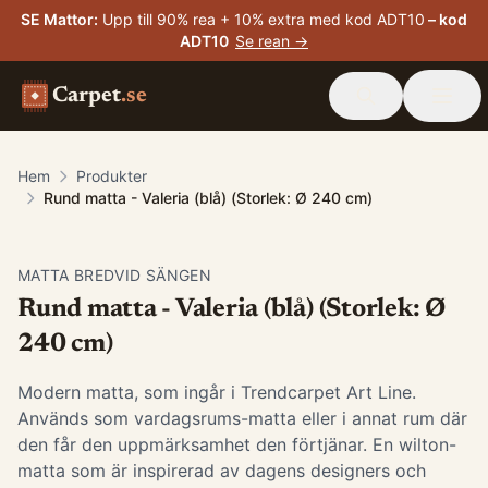
SE Mattor
:
Upp till 90% rea + 10% extra med kod ADT10
– kod
ADT10
Se rean →
Carpet
.se
Hem
Produkter
Rund matta - Valeria (blå) (Storlek: Ø 240 cm)
MATTA BREDVID SÄNGEN
Rund matta - Valeria (blå) (Storlek: Ø
240 cm)
Modern matta, som ingår i Trendcarpet Art Line.
Används som vardagsrums-matta eller i annat rum där
den får den uppmärksamhet den förtjänar. En wilton-
matta som är inspirerad av dagens designers och