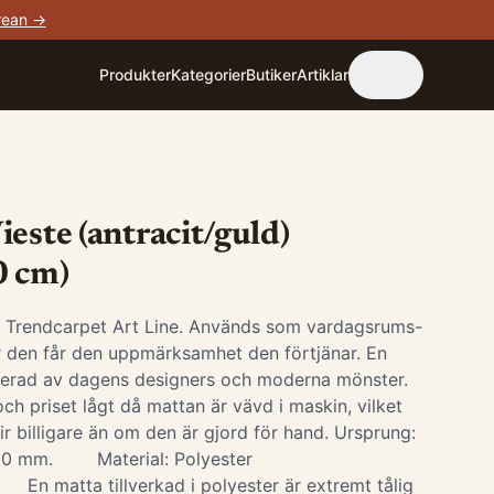
rean →
Produkter
Kategorier
Butiker
Artiklar
este (antracit/guld)
0 cm)
i Trendcarpet Art Line. Används som vardagsrums-
är den får den uppmärksamhet den förtjänar. En
irerad av dagens designers och moderna mönster.
ch priset lågt då mattan är vävd i maskin, vilket
ir billigare än om den är gjord för hand. Ursprung:
-10 mm. Material: Polyester
 En matta tillverkad i polyester är extremt tålig