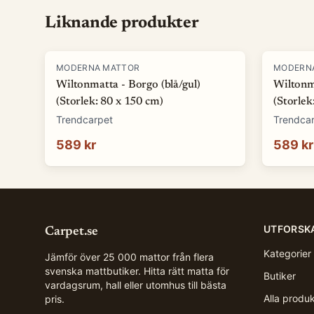
Liknande produkter
MODERNA MATTOR
MODERN
Wiltonmatta - Borgo (blå/gul)
Wiltonma
(Storlek: 80 x 150 cm)
(Storlek
Trendcarpet
Trendca
589 kr
589 kr
UTFORSK
Carpet.se
Kategorier
Jämför över 25 000 mattor från flera
svenska mattbutiker. Hitta rätt matta för
Butiker
vardagsrum, hall eller utomhus till bästa
Alla produ
pris.