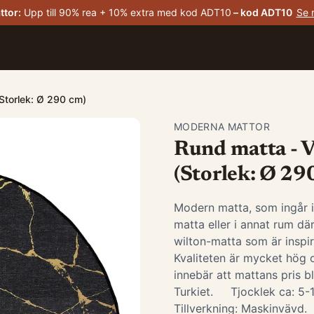
ttor
:
Upp till 90% rea + 10% extra med kod ADT10
– kod
ADT10
Se 
(Storlek: Ø 290 cm)
MODERNA MATTOR
Rund matta - Vi
(Storlek: Ø 29
Modern matta, som ingår 
matta eller i annat rum d
wilton-matta som är insp
Kvaliteten är mycket hög o
innebär att mattans pris bl
Turkiet. Tjocklek ca: 5
Tillverkning: Maskinvävd.