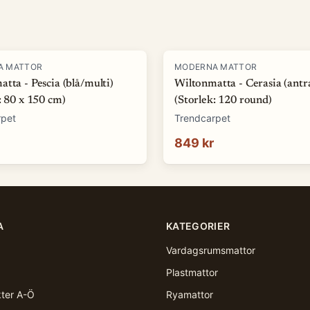
A MATTOR
MODERNA MATTOR
tta - Pescia (blå/multi)
Wiltonmatta - Cerasia (antra
: 80 x 150 cm)
(Storlek: 120 round)
rpet
Trendcarpet
849 kr
A
KATEGORIER
Vardagsrumsmattor
Plastmattor
kter A-Ö
Ryamattor