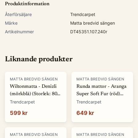
Produktinformation
Återförsäljare
Trendcarpet
Märke
Matta bredvid sängen
Artikelnummer
DT45351.107.240r
Liknande produkter
MATTA BREDVID SÄNGEN
MATTA BREDVID SÄNGEN
Wiltonmatta - Denizli
Runda mattor - Aranga
(mörkblå) (Storlek: 80 x
Super Soft Fur (röd)
150 cm)
(Storlek: Ø 120 cm)
Trendcarpet
Trendcarpet
599 kr
649 kr
MATTA BREDVID SÄNGEN
MATTA BREDVID SÄNGEN