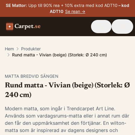
SE Mattor
:
Upp till 90% rea + 10% extra med kod ADT10
– kod
ADT10
Se rean →
Carpet
.se
Hem
Produkter
Rund matta - Vivian (beige) (Storlek: Ø 240 cm)
MATTA BREDVID SÄNGEN
Rund matta - Vivian (beige) (Storlek: Ø
240 cm)
Modern matta, som ingår i Trendcarpet Art Line.
Används som vardagsrums-matta eller i annat rum där
den får den uppmärksamhet den förtjänar. En wilton-
matta som är inspirerad av dagens designers och