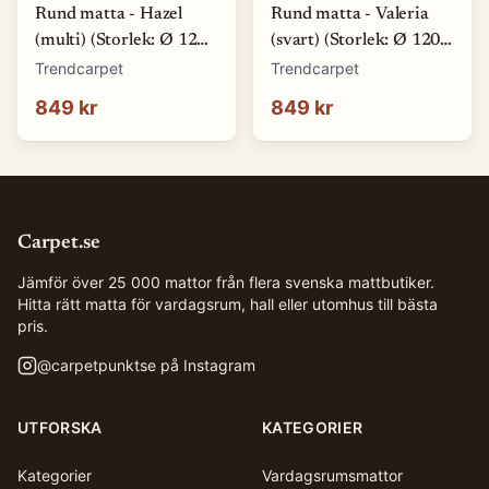
Rund matta - Hazel
Rund matta - Valeria
(multi) (Storlek: Ø 120
(svart) (Storlek: Ø 120
cm)
cm)
Trendcarpet
Trendcarpet
849 kr
849 kr
Carpet.se
Jämför över 25 000 mattor från flera svenska mattbutiker.
Hitta rätt matta för vardagsrum, hall eller utomhus till bästa
pris.
@
carpetpunktse
på Instagram
UTFORSKA
KATEGORIER
Kategorier
Vardagsrumsmattor