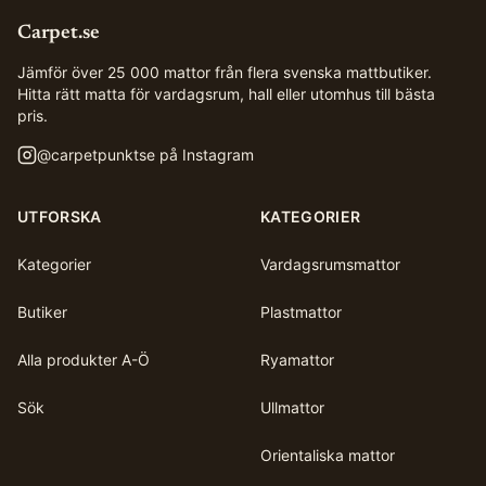
Carpet.se
Jämför över 25 000 mattor från flera svenska mattbutiker.
Hitta rätt matta för vardagsrum, hall eller utomhus till bästa
pris.
@
carpetpunktse
på Instagram
UTFORSKA
KATEGORIER
Kategorier
Vardagsrumsmattor
Butiker
Plastmattor
Alla produkter A-Ö
Ryamattor
Sök
Ullmattor
Orientaliska mattor