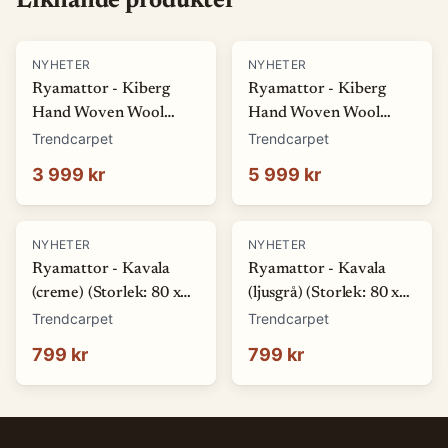
Liknande produkter
NYHETER
NYHETER
Ryamattor - Kiberg
Ryamattor - Kiberg
Hand Woven Wool
Hand Woven Wool
Shaggy (beige) (Storlek:
Shaggy (beige) (Storlek:
Trendcarpet
Trendcarpet
160 x 230 cm)
200 x 290 cm)
3 999 kr
5 999 kr
NYHETER
NYHETER
Ryamattor - Kavala
Ryamattor - Kavala
(creme) (Storlek: 80 x
(ljusgrå) (Storlek: 80 x
150 cm)
150 cm)
Trendcarpet
Trendcarpet
799 kr
799 kr