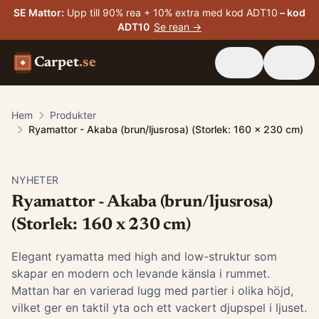
SE Mattor
:
Upp till 90% rea + 10% extra med kod ADT10
– kod
ADT10
Se rean →
Carpet
.se
Hem
Produkter
Ryamattor - Akaba (brun/ljusrosa) (Storlek: 160 x 230 cm)
NYHETER
Ryamattor - Akaba (brun/ljusrosa)
(Storlek: 160 x 230 cm)
Elegant ryamatta med high and low-struktur som
skapar en modern och levande känsla i rummet.
Mattan har en varierad lugg med partier i olika höjd,
vilket ger en taktil yta och ett vackert djupspel i ljuset.