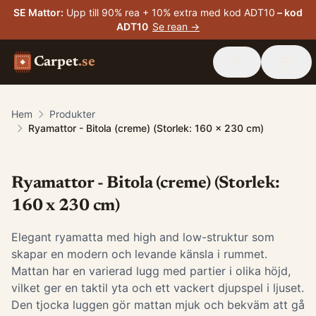
SE Mattor
:
Upp till 90% rea + 10% extra med kod ADT10
– kod
ADT10
Se rean →
Carpet
.se
Hem
Produkter
Ryamattor - Bitola (creme) (Storlek: 160 x 230 cm)
Ryamattor - Bitola (creme) (Storlek:
160 x 230 cm)
Elegant ryamatta med high and low-struktur som
skapar en modern och levande känsla i rummet.
Mattan har en varierad lugg med partier i olika höjd,
vilket ger en taktil yta och ett vackert djupspel i ljuset.
Den tjocka luggen gör mattan mjuk och bekväm att gå