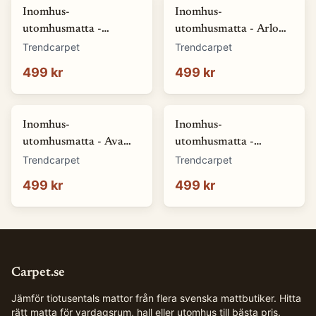
Inomhus-
Inomhus-
utomhusmatta -
utomhusmatta - Arlo
Somerville (gul)
(svart) (Storlek: 80 x
Trendcarpet
Trendcarpet
(Storlek: 80 x 150 cm)
150 cm)
499 kr
499 kr
Inomhus-
Inomhus-
utomhusmatta - Ava
utomhusmatta -
(vit) (Storlek: 80 x 150
Hayden (grön) (Storlek:
Trendcarpet
Trendcarpet
cm)
80 x 150 cm)
499 kr
499 kr
Carpet.se
Jämför tiotusentals mattor från flera svenska mattbutiker. Hitta
rätt matta för vardagsrum, hall eller utomhus till bästa pris.