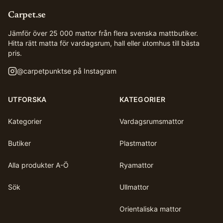
Carpet.se
Jämför över 25 000 mattor från flera svenska mattbutiker.
Hitta rätt matta för vardagsrum, hall eller utomhus till bästa
pris.
@
carpetpunktse
på Instagram
UTFORSKA
KATEGORIER
Kategorier
Vardagsrumsmattor
Butiker
Plastmattor
Alla produkter A-Ö
Ryamattor
Sök
Ullmattor
Orientaliska mattor