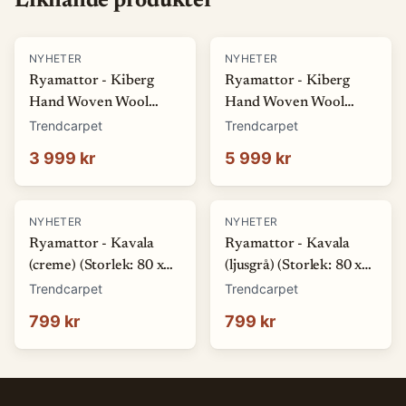
Liknande produkter
NYHETER
NYHETER
Ryamattor - Kiberg
Ryamattor - Kiberg
Hand Woven Wool
Hand Woven Wool
Shaggy (beige) (Storlek:
Shaggy (beige) (Storlek:
Trendcarpet
Trendcarpet
160 x 230 cm)
200 x 290 cm)
3 999 kr
5 999 kr
NYHETER
NYHETER
Ryamattor - Kavala
Ryamattor - Kavala
(creme) (Storlek: 80 x
(ljusgrå) (Storlek: 80 x
150 cm)
150 cm)
Trendcarpet
Trendcarpet
799 kr
799 kr