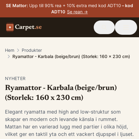
SE Mattor
:
Upp till 90% rea + 10% extra med kod ADT10
– kod
ADT10
Se rean →
Carpet
.se
Hem
Produkter
Ryamattor - Karbala (beige/brun) (Storlek: 160 x 230 cm)
NYHETER
Ryamattor - Karbala (beige/brun)
(Storlek: 160 x 230 cm)
Elegant ryamatta med high and low-struktur som
skapar en modern och levande känsla i rummet.
Mattan har en varierad lugg med partier i olika höjd,
vilket ger en taktil yta och ett vackert djupspel i ljuset.