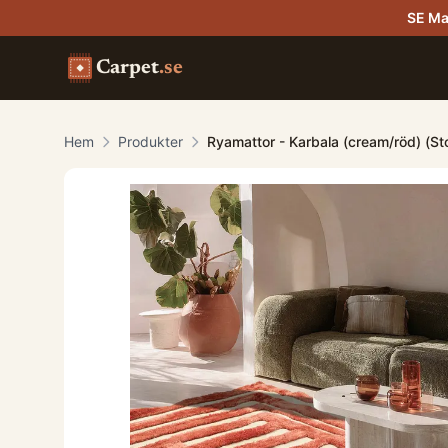
SE Ma
Carpet
.se
Hem
Produkter
Ryamattor - Karbala (cream/röd) (St