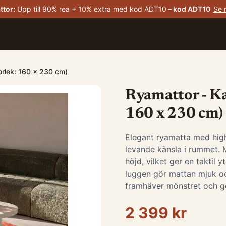
ttor
:
Upp till 90% rea + 10% extra med kod ADT10
– kod
ADT10
Se 
orlek: 160 x 230 cm)
Ryamattor - Ka
160 x 230 cm)
Elegant ryamatta med hig
levande känsla i rummet. M
höjd, vilket ger en taktil 
luggen gör mattan mjuk o
framhäver mönstret och ge
2 399 kr