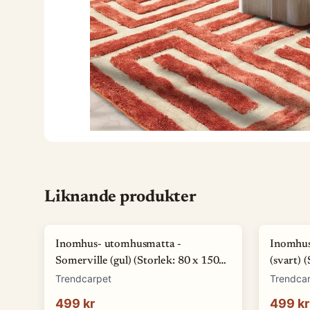
Liknande produkter
Inomhus- utomhusmatta -
Inomhus
Somerville (gul) (Storlek: 80 x 150
(svart) 
cm)
Trendcarpet
Trendca
499 kr
499 kr