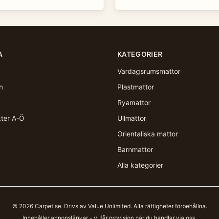
A
KATEGORIER
Vardagsrumsmattor
n
Plastmattor
Ryamattor
kter A-Ö
Ullmattor
Orientaliska mattor
Barnmattor
Alla kategorier
©
2026
Carpet.se
. Drivs av Value Unlimited. Alla rättigheter förbehållna.
Innehåller annonslänkar - vi får provision när du handlar via oss.