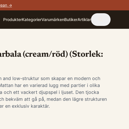
rean →
Produkter
Kategorier
Varumärken
Butiker
Artiklar
rbala (cream/röd) (Storlek:
h and low-struktur som skapar en modern och
attan har en varierad lugg med partier i olika
yta och ett vackert djupspel i ljuset. Den tjocka
ch bekväm att gå på, medan den lägre strukturen
r en exklusiv karaktär.