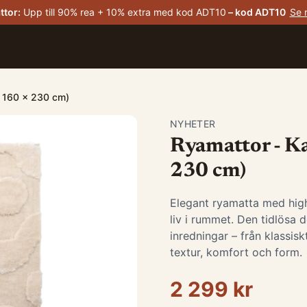
ttor
:
Upp till 90% rea + 10% extra med kod ADT10
– kod
ADT10
Se 
: 160 x 230 cm)
NYHETER
Ryamattor - Ka
230 cm)
Elegant ryamatta med high
liv i rummet. Den tidlösa 
inredningar – från klassis
textur, komfort och form.
2 299 kr