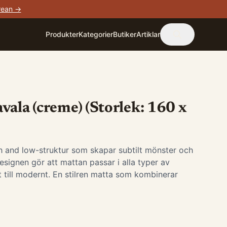
rean →
Produkter
Kategorier
Butiker
Artiklar
vala (creme) (Storlek: 160 x
 and low-struktur som skapar subtilt mönster och
designen gör att mattan passar i alla typer av
kt till modernt. En stilren matta som kombinerar