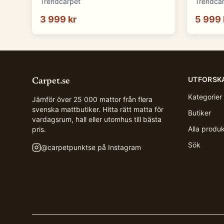
230 cm)
290 cm)
Trendcarpet
Trendca
3 999 kr
5 999 
UTFORSK
Carpet.se
Kategorier
Jämför över 25 000 mattor från flera
svenska mattbutiker. Hitta rätt matta för
Butiker
vardagsrum, hall eller utomhus till bästa
Alla produ
pris.
Sök
@
carpetpunktse
på Instagram