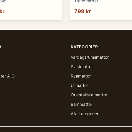
rpet
Trendcarpet
kr
799 kr
A
KATEGORIER
Vardagsrumsmattor
Plastmattor
kter A-Ö
Ryamattor
Ullmattor
Orientaliska mattor
Barnmattor
Alla kategorier