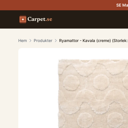
SE Ma
Carpet
.se
Hem
Produkter
Ryamattor - Kavala (creme) (Storlek