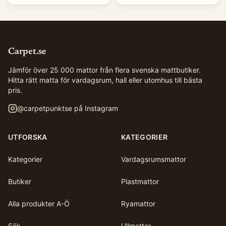
Carpet.se
Jämför över 25 000 mattor från flera svenska mattbutiker.
Hitta rätt matta för vardagsrum, hall eller utomhus till bästa
pris.
@
carpetpunktse
på Instagram
UTFORSKA
KATEGORIER
Kategorier
Vardagsrumsmattor
Butiker
Plastmattor
Alla produkter A-Ö
Ryamattor
Sök
Ullmattor