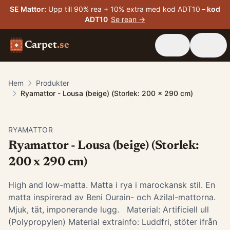
SE Mattor
:
Upp till 90% rea + 10% extra med kod ADT10
– kod
ADT10
Se rean →
Carpet
.se
Hem
Produkter
Ryamattor - Lousa (beige) (Storlek: 200 x 290 cm)
RYAMATTOR
Ryamattor - Lousa (beige) (Storlek:
200 x 290 cm)
High and low-matta. Matta i rya i marockansk stil. En
matta inspirerad av Beni Ourain- och Azilal-mattorna.
Mjuk, tät, imponerande lugg. Material: Artificiell ull
(Polypropylen) Material extrainfo: Luddfri, stöter ifrån