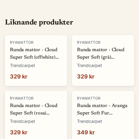
Liknande produkter
RYAMATTOR
RYAMATTOR
Runda mattor - Cloud
Runda mattor - Cloud
Super Soft (offwhite)
Super Soft (grå)
(Storlek: Ø 80 cm)
(Storlek: Ø 80 cm)
Trendcarpet
Trendcarpet
329 kr
329 kr
RYAMATTOR
RYAMATTOR
Runda mattor - Cloud
Runda mattor - Aranga
Super Soft (rosa)
Super Soft Fur
(Storlek: Ø 80 cm)
(antracit) (Storlek: Ø 80
Trendcarpet
Trendcarpet
cm)
329 kr
349 kr