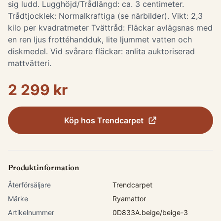
sig ludd. Lugghöjd/Trådlängd: ca. 3 centimeter.
Trådtjocklek: Normalkraftiga (se närbilder). Vikt: 2,3
kilo per kvadratmeter Tvättråd: Fläckar avlägsnas med
en ren ljus frottéhandduk, lite ljummet vatten och
diskmedel. Vid svårare fläckar: anlita auktoriserad
mattvätteri.
2 299 kr
Köp hos
Trendcarpet
Produktinformation
Återförsäljare
Trendcarpet
Märke
Ryamattor
Artikelnummer
0D833A.beige/beige-3