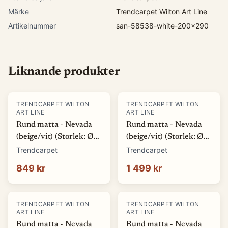
Märke
Trendcarpet Wilton Art Line
Artikelnummer
san-58538-white-200x290
Liknande produkter
TRENDCARPET WILTON
TRENDCARPET WILTON
ART LINE
ART LINE
Rund matta - Nevada
Rund matta - Nevada
(beige/vit) (Storlek: Ø
(beige/vit) (Storlek: Ø
120 cm)
160 cm)
Trendcarpet
Trendcarpet
849 kr
1 499 kr
TRENDCARPET WILTON
TRENDCARPET WILTON
ART LINE
ART LINE
Rund matta - Nevada
Rund matta - Nevada