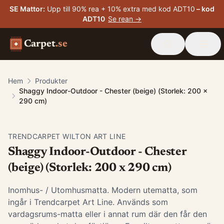
SE Mattor
:
Upp till 90% rea + 10% extra med kod ADT10
– kod
ADT10
Se rean →
Carpet
.se
Hem
Produkter
Shaggy Indoor-Outdoor - Chester (beige) (Storlek: 200 x
290 cm)
TRENDCARPET WILTON ART LINE
Shaggy Indoor-Outdoor - Chester
(beige) (Storlek: 200 x 290 cm)
Inomhus- / Utomhusmatta. Modern utematta, som
ingår i Trendcarpet Art Line. Används som
vardagsrums-matta eller i annat rum där den får den