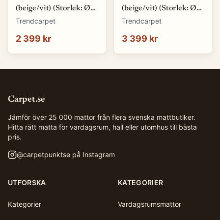
(beige/vit) (Storlek: Ø
(beige/vit) (Storlek: Ø
200 cm)
240 cm)
Trendcarpet
Trendcarpet
2 399 kr
3 399 kr
Carpet.se
Jämför över 25 000 mattor från flera svenska mattbutiker.
Hitta rätt matta för vardagsrum, hall eller utomhus till bästa
pris.
@
carpetpunktse
på Instagram
UTFORSKA
KATEGORIER
Kategorier
Vardagsrumsmattor