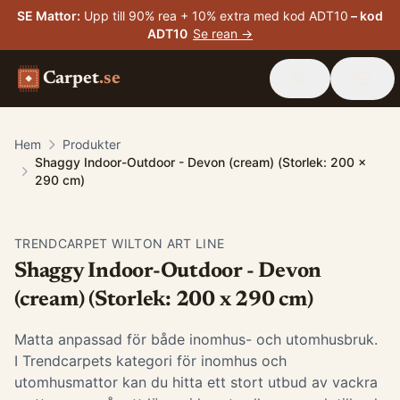
SE Mattor
:
Upp till 90% rea + 10% extra med kod ADT10
– kod
ADT10
Se rean →
Carpet
.se
Hem
Produkter
Shaggy Indoor-Outdoor - Devon (cream) (Storlek: 200 x
290 cm)
TRENDCARPET WILTON ART LINE
Shaggy Indoor-Outdoor - Devon
(cream) (Storlek: 200 x 290 cm)
Matta anpassad för både inomhus- och utomhusbruk.
I Trendcarpets kategori för inomhus och
utomhusmattor kan du hitta ett stort utbud av vackra