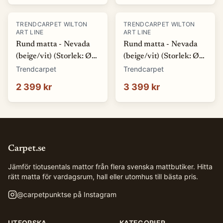
TRENDCARPET WILTON
TRENDCARPET WILTON
ART LINE
ART LINE
Rund matta - Nevada
Rund matta - Nevada
(beige/vit) (Storlek: Ø
(beige/vit) (Storlek: Ø
200 cm)
240 cm)
Trendcarpet
Trendcarpet
2 399 kr
3 399 kr
Carpet.se
Jämför tiotusentals mattor från flera svenska mattbutiker. Hitta
rätt matta för vardagsrum, hall eller utomhus till bästa pris.
@
carpetpunktse
på Instagram
UTFORSKA
KATEGORIER