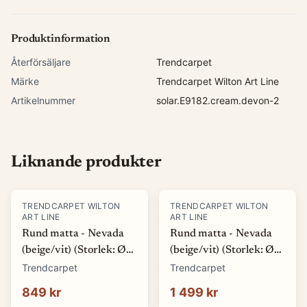
Produktinformation
Återförsäljare
Trendcarpet
Märke
Trendcarpet Wilton Art Line
Artikelnummer
solar.E9182.cream.devon-2
Liknande produkter
TRENDCARPET WILTON
TRENDCARPET WILTON
ART LINE
ART LINE
Rund matta - Nevada
Rund matta - Nevada
(beige/vit) (Storlek: Ø
(beige/vit) (Storlek: Ø
120 cm)
160 cm)
Trendcarpet
Trendcarpet
849 kr
1 499 kr