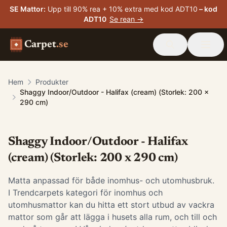
SE Mattor
:
Upp till 90% rea + 10% extra med kod ADT10
– kod
ADT10
Se rean →
Carpet
.se
Hem
Produkter
Shaggy Indoor/Outdoor - Halifax (cream) (Storlek: 200 x
290 cm)
Shaggy Indoor/Outdoor - Halifax
(cream) (Storlek: 200 x 290 cm)
Matta anpassad för både inomhus- och utomhusbruk.
I Trendcarpets kategori för inomhus och
utomhusmattor kan du hitta ett stort utbud av vackra
mattor som går att lägga i husets alla rum, och till och