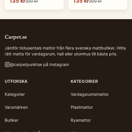
135 kr
135 kr
200 kr
200 kr
Carpet.se
Jämför tiotusentals mattor från flera svenska mattbutiker. Hitta
rätt matta för vardagsrum, hall eller utomhus till bästa pris.
@
carpetpunktse
på Instagram
UTFORSKA
KATEGORIER
Kategorier
Vardagsrumsmattor
Varumärken
Plastmattor
Butiker
Ryamattor