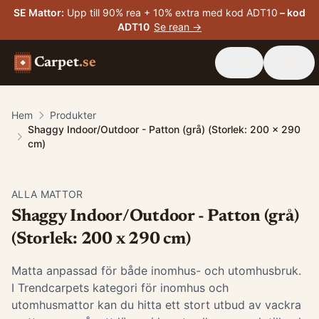
SE Mattor
:
Upp till 90% rea + 10% extra med kod ADT10
– kod
ADT10
Se rean →
Carpet
.se
Hem
Produkter
Shaggy Indoor/Outdoor - Patton (grå) (Storlek: 200 x 290
cm)
ALLA MATTOR
Shaggy Indoor/Outdoor - Patton (grå)
(Storlek: 200 x 290 cm)
Matta anpassad för både inomhus- och utomhusbruk.
I Trendcarpets kategori för inomhus och
utomhusmattor kan du hitta ett stort utbud av vackra