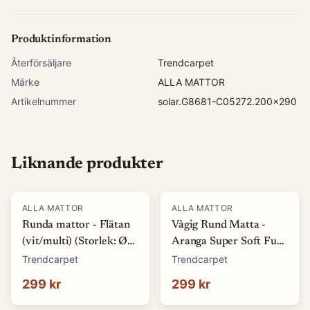
Produktinformation
Återförsäljare
Trendcarpet
Märke
ALLA MATTOR
Artikelnummer
solar.G8681-C05272.200x290
Liknande produkter
ALLA MATTOR
ALLA MATTOR
Runda mattor - Flätan
Vågig Rund Matta -
(vit/multi) (Storlek: Ø
Aranga Super Soft Fur
80 cm)
(beige) (Storlek: Ø 80
Trendcarpet
Trendcarpet
cm)
299 kr
299 kr