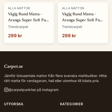
ALLA MATTOR
ALLA MATTOR
Vågig Rund Matta -
Vågig Rund Matta -
Aranga Super Soft Fur
Aranga Super Soft Fur
(brun) (Storlek: Ø 80
(vit) (Storlek: Ø 80 cm)
Trendcarpet
Trendcarpet
cm)
299 kr
299 kr
Carpet.se
Jämför tiotusentals mattor från flera svenska mattbutiker. Hitta
rätt matta för vardagsrum, hall eller utomhus till bästa pris.
@
carpetpunktse
på Instagram
UTFORSKA
KATEGORIER