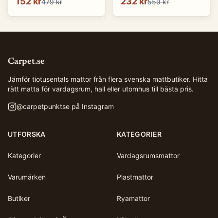
152 kr
232 kr
479 kr
559 kr
Carpet.se
Jämför tiotusentals mattor från flera svenska mattbutiker. Hitta
rätt matta för vardagsrum, hall eller utomhus till bästa pris.
@
carpetpunktse
på Instagram
UTFORSKA
KATEGORIER
Kategorier
Vardagsrumsmattor
Varumärken
Plastmattor
Butiker
Ryamattor