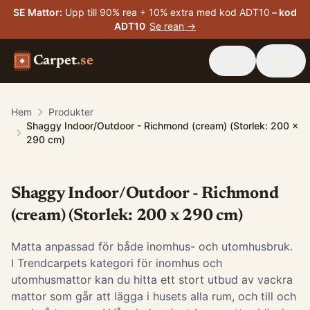
SE Mattor
:
Upp till 90% rea + 10% extra med kod ADT10
– kod
ADT10
Se rean →
Carpet
.se
Hem
Produkter
Shaggy Indoor/Outdoor - Richmond (cream) (Storlek: 200 x
290 cm)
Shaggy Indoor/Outdoor - Richmond
(cream) (Storlek: 200 x 290 cm)
Matta anpassad för både inomhus- och utomhusbruk.
I Trendcarpets kategori för inomhus och
utomhusmattor kan du hitta ett stort utbud av vackra
mattor som går att lägga i husets alla rum, och till och