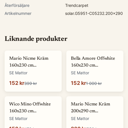
Återförsäljare
Trendcarpet
Artikelnummer
solar.G5951-C05232.200x290
Liknande produkter
-
62
%
-
85
%
Mario Nicme Kräm
Bella Amore Offwhite
160x230 cm
160x230 cm
Wiltonmatta
Wiltonmatta
SE Mattor
SE Mattor
152 kr
152 kr
399 kr
1 000 kr
-
68
%
-
59
%
Wico Mino Offwhite
Mario Nicme Kräm
160x230 cm
200x290 cm
Wiltonmatta
Wiltonmatta
SE Mattor
SE Mattor