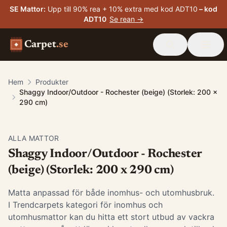
SE Mattor
:
Upp till 90% rea + 10% extra med kod ADT10
– kod
ADT10
Se rean →
Carpet
.se
Hem
Produkter
Shaggy Indoor/Outdoor - Rochester (beige) (Storlek: 200 x
290 cm)
ALLA MATTOR
Shaggy Indoor/Outdoor - Rochester
(beige) (Storlek: 200 x 290 cm)
Matta anpassad för både inomhus- och utomhusbruk.
I Trendcarpets kategori för inomhus och
utomhusmattor kan du hitta ett stort utbud av vackra