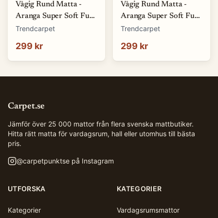
Vågig Rund Matta -
Vågig Rund Matta -
Aranga Super Soft Fur
Aranga Super Soft Fur
(brun) (Storlek: Ø 80
(vit) (Storlek: Ø 80 cm)
Trendcarpet
Trendcarpet
cm)
299 kr
299 kr
Carpet.se
Jämför över 25 000 mattor från flera svenska mattbutiker.
Hitta rätt matta för vardagsrum, hall eller utomhus till bästa
pris.
@
carpetpunktse
på Instagram
UTFORSKA
KATEGORIER
Kategorier
Vardagsrumsmattor