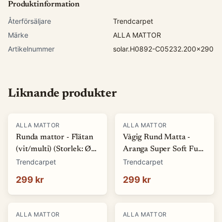
Produktinformation
Återförsäljare
Trendcarpet
Märke
ALLA MATTOR
Artikelnummer
solar.H0892-C05232.200x290
Liknande produkter
ALLA MATTOR
ALLA MATTOR
Runda mattor - Flätan
Vågig Rund Matta -
(vit/multi) (Storlek: Ø
Aranga Super Soft Fur
80 cm)
(beige) (Storlek: Ø 80
Trendcarpet
Trendcarpet
cm)
299 kr
299 kr
ALLA MATTOR
ALLA MATTOR