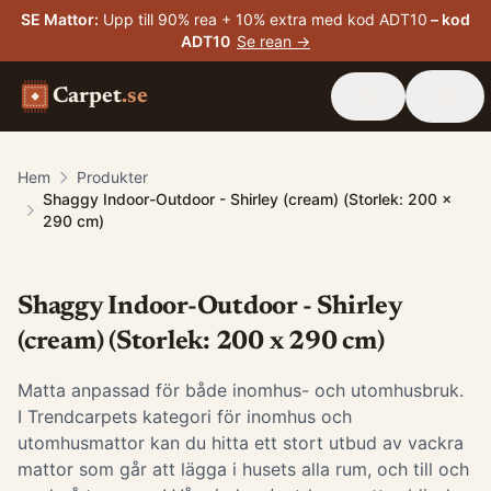
SE Mattor
:
Upp till 90% rea + 10% extra med kod ADT10
– kod
ADT10
Se rean →
Carpet
.se
Hem
Produkter
Shaggy Indoor-Outdoor - Shirley (cream) (Storlek: 200 x
290 cm)
Shaggy Indoor-Outdoor - Shirley
(cream) (Storlek: 200 x 290 cm)
Matta anpassad för både inomhus- och utomhusbruk.
I Trendcarpets kategori för inomhus och
utomhusmattor kan du hitta ett stort utbud av vackra
mattor som går att lägga i husets alla rum, och till och