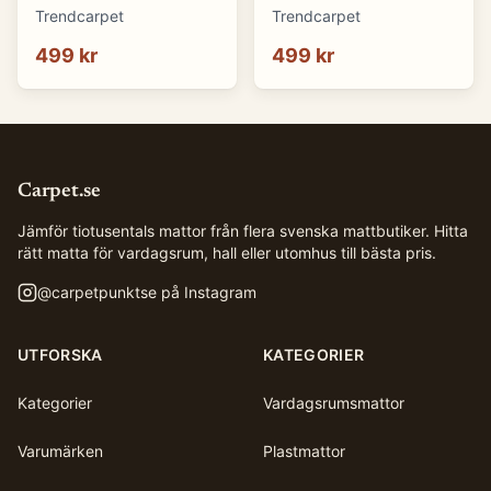
(natur) (Storlek: 80 x
Somerville (blå)
Trendcarpet
Trendcarpet
150 cm)
(Storlek: 80 x 150 cm)
499 kr
499 kr
Carpet.se
Jämför tiotusentals mattor från flera svenska mattbutiker. Hitta
rätt matta för vardagsrum, hall eller utomhus till bästa pris.
@
carpetpunktse
på Instagram
UTFORSKA
KATEGORIER
Kategorier
Vardagsrumsmattor
Varumärken
Plastmattor