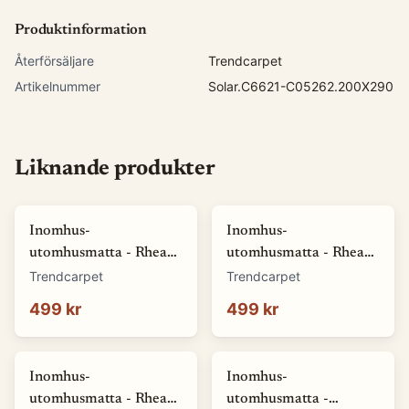
Produktinformation
Återförsäljare
Trendcarpet
Artikelnummer
Solar.C6621-C05262.200X290
Liknande produkter
Inomhus-
Inomhus-
utomhusmatta - Rhea
utomhusmatta - Rhea
(vit) (Storlek: 80 x 150
(beige) (Storlek: 80 x
Trendcarpet
Trendcarpet
cm)
150 cm)
499 kr
499 kr
Inomhus-
Inomhus-
utomhusmatta - Rhea
utomhusmatta -