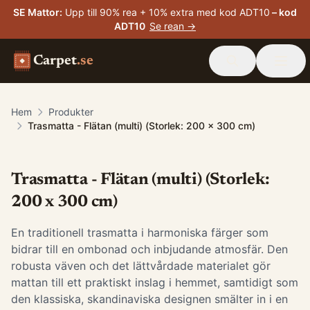
SE Mattor
:
Upp till 90% rea + 10% extra med kod ADT10
– kod
ADT10
Se rean →
Carpet
.se
Hem
Produkter
Trasmatta - Flätan (multi) (Storlek: 200 x 300 cm)
Trasmatta - Flätan (multi) (Storlek:
200 x 300 cm)
En traditionell trasmatta i harmoniska färger som
bidrar till en ombonad och inbjudande atmosfär. Den
robusta väven och det lättvårdade materialet gör
mattan till ett praktiskt inslag i hemmet, samtidigt som
den klassiska, skandinaviska designen smälter in i en