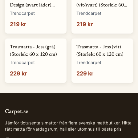
Design (svart läder)
(vit/svart) (Storlek: 60 x
(Storlek: 60 x 110 cm)
120 cm)
Trendcarpet
Trendcarpet
219 kr
219 kr
Trasmatta - Jess (grå)
Trasmatta - Jess (vit)
(Storlek: 60 x 120 cm)
(Storlek: 60 x 120 cm)
Trendcarpet
Trendcarpet
229 kr
229 kr
Carpet.se
Jämför tiotusentals mattor från flera svenska mattbutiker. Hitta
rätt matta för vardagsrum, hall eller utomhus till bästa pris.