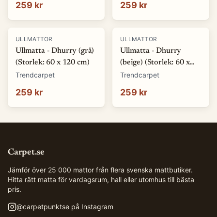
259 kr
259 kr
ULLMATTOR
ULLMATTOR
Ullmatta - Dhurry (grå)
Ullmatta - Dhurry
(Storlek: 60 x 120 cm)
(beige) (Storlek: 60 x
120 cm)
Trendcarpet
Trendcarpet
259 kr
259 kr
Carpet.se
Jämför över 25 000 mattor från flera svenska mattbutiker.
Hitta rätt matta för vardagsrum, hall eller utomhus till bästa
pris.
@
carpetpunktse
på Instagram