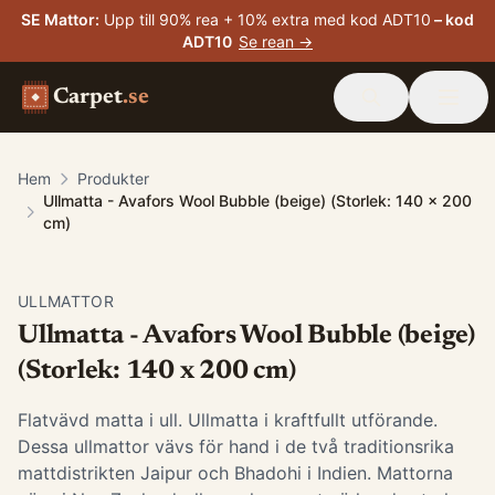
SE Mattor
:
Upp till 90% rea + 10% extra med kod ADT10
– kod
ADT10
Se rean →
Carpet
.se
Hem
Produkter
Ullmatta - Avafors Wool Bubble (beige) (Storlek: 140 x 200
cm)
ULLMATTOR
Ullmatta - Avafors Wool Bubble (beige)
(Storlek: 140 x 200 cm)
Flatvävd matta i ull. Ullmatta i kraftfullt utförande.
Dessa ullmattor vävs för hand i de två traditionsrika
mattdistrikten Jaipur och Bhadohi i Indien. Mattorna