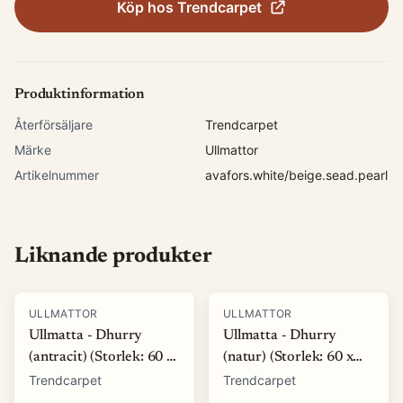
Köp hos
Trendcarpet
Produktinformation
Återförsäljare
Trendcarpet
Märke
Ullmattor
Artikelnummer
avafors.white/beige.sead.pearl
Liknande produkter
ULLMATTOR
ULLMATTOR
Ullmatta - Dhurry
Ullmatta - Dhurry
(antracit) (Storlek: 60 x
(natur) (Storlek: 60 x
120 cm)
120 cm)
Trendcarpet
Trendcarpet