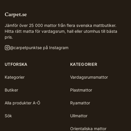
Carpet.se
Jämför över 25 000 mattor från flera svenska mattbutiker.
Hitta rätt matta för vardagsrum, hall eller utomhus till bästa
pris.
@
carpetpunktse
på Instagram
UTFORSKA
KATEGORIER
Kategorier
Vardagsrumsmattor
Butiker
Plastmattor
Alla produkter A-Ö
Ryamattor
Sök
Ullmattor
Orientaliska mattor