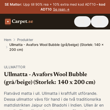
SE Mattor
:
Upp till 90% rea + 10% extra med kod ADT10
– kod
ADT10
Se rean →
Carpet
.se
Hem
Produkter
Ullmatta - Avafors Wool Bubble (grå/beige) (Storlek: 140 x
200 cm)
ULLMATTOR
Ullmatta - Avafors Wool Bubble
(grå/beige) (Storlek: 140 x 200 cm)
Flatvävd matta i ull. Ullmatta i kraftfullt utförande.
Dessa ullmattor vävs för hand i de två traditionsrika
mattdistrikten Jaipur och Bhadohi i Indien. Ullen är en