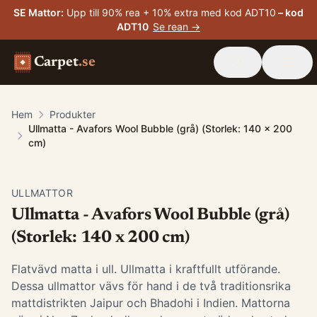
SE Mattor
:
Upp till 90% rea + 10% extra med kod ADT10
– kod
ADT10
Se rean →
Carpet
.se
Hem
Produkter
Ullmatta - Avafors Wool Bubble (grå) (Storlek: 140 x 200
cm)
ULLMATTOR
Ullmatta - Avafors Wool Bubble (grå)
(Storlek: 140 x 200 cm)
Flatvävd matta i ull. Ullmatta i kraftfullt utförande.
Dessa ullmattor vävs för hand i de två traditionsrika
mattdistrikten Jaipur och Bhadohi i Indien. Mattorna