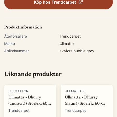
Köp hos
Trendcarpet
Produktinformation
Återförsäljare
Trendcarpet
Märke
Ullmattor
Artikelnummer
avafors.bubble.grey
Liknande produkter
ULLMATTOR
ULLMATTOR
Ullmatta - Dhurry
Ullmatta - Dhurry
(antracit) (Storlek: 60 x
(natur) (Storlek: 60 x
120 cm)
120 cm)
Trendcarpet
Trendcarpet