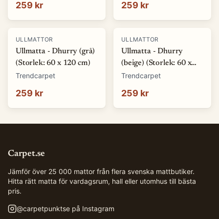
259 kr
259 kr
ULLMATTOR
ULLMATTOR
Ullmatta - Dhurry (grå)
Ullmatta - Dhurry
(Storlek: 60 x 120 cm)
(beige) (Storlek: 60 x
120 cm)
Trendcarpet
Trendcarpet
259 kr
259 kr
Carpet.se
Jämför över 25 000 mattor från flera svenska mattbutiker.
Hitta rätt matta för vardagsrum, hall eller utomhus till bästa
pris.
@
carpetpunktse
på Instagram