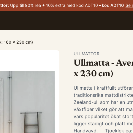
ttor
:
Upp till 90% rea + 10% extra med kod ADT10
– kod
ADT10
Se 
ek: 160 x 230 cm)
ULLMATTOR
Ullmatta - Ave
x 230 cm)
Ullmatta i kraftfullt utför
traditionsrika mattdistrik
Zeeland-ull som har en utm
växtfiber vilket gör att m
vars popularitet ökat stor
ligger stadigt och platt mot
Handvävd. Tjocklek ca: 