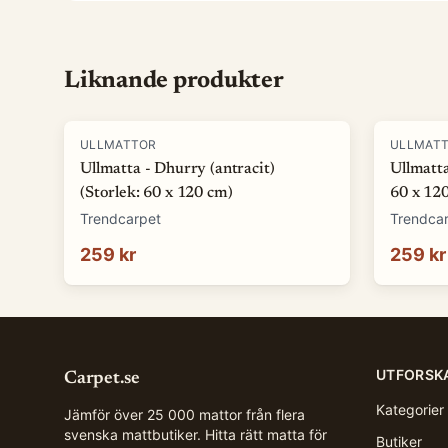
Liknande produkter
ULLMATTOR
ULLMAT
Ullmatta - Dhurry (antracit)
Ullmatta
(Storlek: 60 x 120 cm)
60 x 12
Trendcarpet
Trendca
259 kr
259 kr
UTFORSK
Carpet.se
Kategorier
Jämför över 25 000 mattor från flera
svenska mattbutiker. Hitta rätt matta för
Butiker