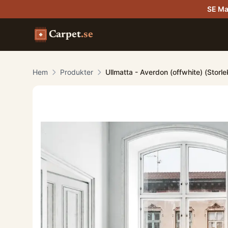
SE Ma
Carpet
.se
Hem
Produkter
Ullmatta - Averdon (offwhite) (Storl