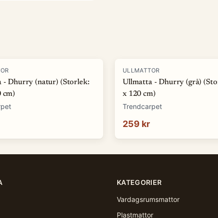
TOR
ULLMATTOR
 - Dhurry (natur) (Storlek:
Ullmatta - Dhurry (grå) (Sto
0 cm)
x 120 cm)
rpet
Trendcarpet
259 kr
A
KATEGORIER
Vardagsrumsmattor
Plastmattor