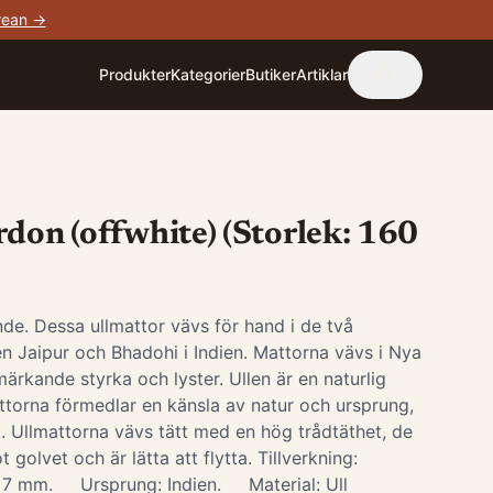
rean →
Produkter
Kategorier
Butiker
Artiklar
rdon (offwhite) (Storlek: 160
ande. Dessa ullmattor vävs för hand i de två
ten Jaipur och Bhadohi i Indien. Mattorna vävs i Nya
ärkande styrka och lyster. Ullen är en naturlig
attorna förmedlar en känsla av natur och ursprung,
t. Ullmattorna vävs tätt med en hög trådtäthet, de
 golvet och är lätta att flytta. Tillverkning:
7 mm. Ursprung: Indien. Material: Ull