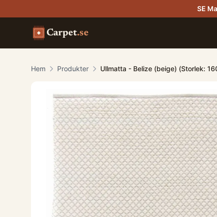
SE Ma
Carpet
.se
Hem
Produkter
Ullmatta - Belize (beige) (Storlek: 1