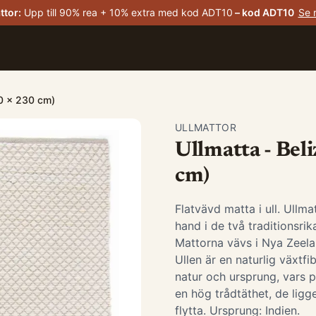
ttor
:
Upp till 90% rea + 10% extra med kod ADT10
– kod
ADT10
Se 
60 x 230 cm)
ULLMATTOR
Ullmatta - Beli
cm)
Flatvävd matta i ull. Ullma
hand i de två traditionsrik
Mattorna vävs i Nya Zeela
Ullen är en naturlig växtf
natur och ursprung, vars p
en hög trådtäthet, de ligge
flytta. Ursprung: Indien