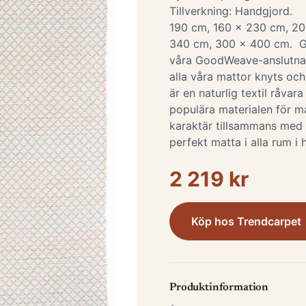
Tillverkning: Handgjord.
190 cm, 160 x 230 cm, 2
340 cm, 300 x 400 cm.
våra GoodWeave-anslutna p
alla våra mattor knyts och 
är en naturlig textil råvara
populära materialen för ma
karaktär tillsammans med d
perfekt matta i alla rum 
2 219 kr
Köp hos
Trendcarpet
Produktinformation