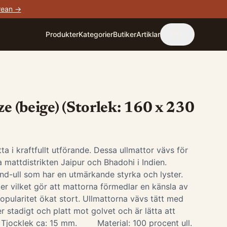
rean →
Produkter
Kategorier
Butiker
Artiklar
ze (beige) (Storlek: 160 x 230
tta i kraftfullt utförande. Dessa ullmattor vävs för
a mattdistrikten Jaipur och Bhadohi i Indien.
nd-ull som har en utmärkande styrka och lyster.
iber vilket gör att mattorna förmedlar en känsla av
opularitet ökat stort. Ullmattorna vävs tätt med
r stadigt och platt mot golvet och är lätta att
. Tjocklek ca: 15 mm. Material: 100 procent ull.