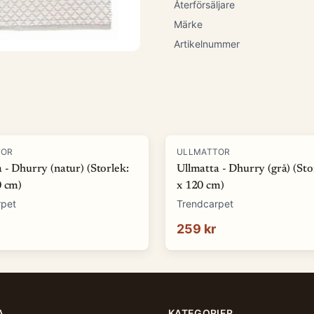
Återförsäljare
Märke
Artikelnummer
TOR
ULLMATTOR
 - Dhurry (natur) (Storlek:
Ullmatta - Dhurry (grå) (Sto
0 cm)
x 120 cm)
rpet
Trendcarpet
259 kr
A
KATEGORIER