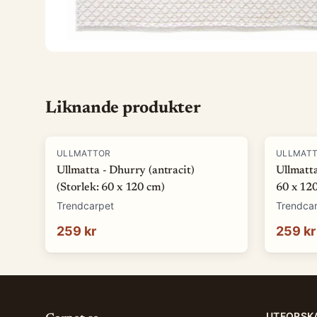
Liknande produkter
ULLMATTOR
ULLMAT
Ullmatta - Dhurry (antracit)
Ullmatta
(Storlek: 60 x 120 cm)
60 x 12
Trendcarpet
Trendca
259 kr
259 kr
UTFORSK