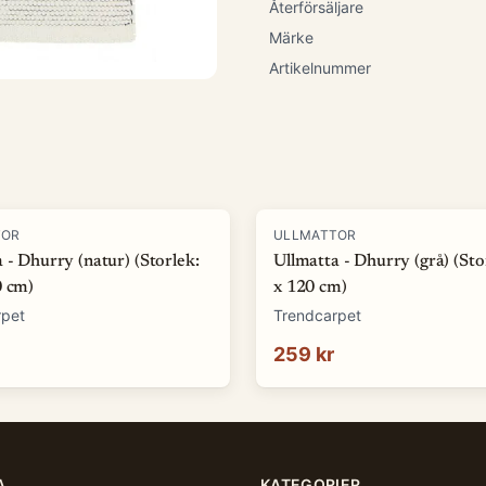
Återförsäljare
Märke
Artikelnummer
TOR
ULLMATTOR
 - Dhurry (natur) (Storlek:
Ullmatta - Dhurry (grå) (Sto
0 cm)
x 120 cm)
rpet
Trendcarpet
259 kr
A
KATEGORIER