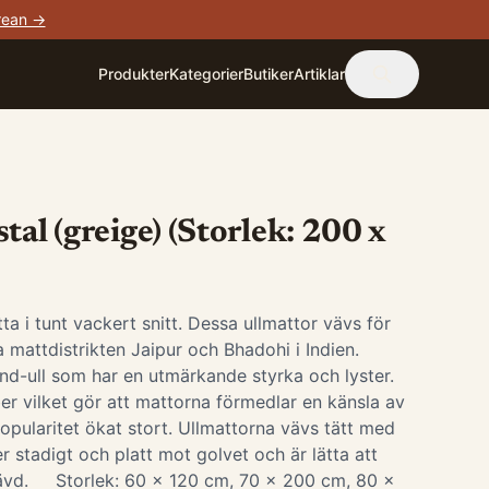
rean →
Produkter
Kategorier
Butiker
Artiklar
tal (greige) (Storlek: 200 x
tta i tunt vackert snitt. Dessa ullmattor vävs för
a mattdistrikten Jaipur och Bhadohi i Indien.
nd-ull som har en utmärkande styrka och lyster.
iber vilket gör att mattorna förmedlar en känsla av
opularitet ökat stort. Ullmattorna vävs tätt med
r stadigt och platt mot golvet och är lätta att
dvävd. Storlek: 60 x 120 cm, 70 x 200 cm, 80 x