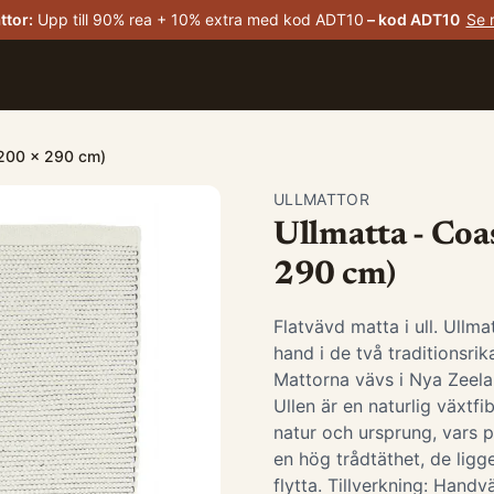
ttor
:
Upp till 90% rea + 10% extra med kod ADT10
– kod
ADT10
Se 
: 200 x 290 cm)
ULLMATTOR
Ullmatta - Coas
290 cm)
Flatvävd matta i ull. Ullma
hand i de två traditionsrik
Mattorna vävs i Nya Zeela
Ullen är en naturlig växtf
natur och ursprung, vars p
en hög trådtäthet, de ligge
flytta. Tillverkning: Han