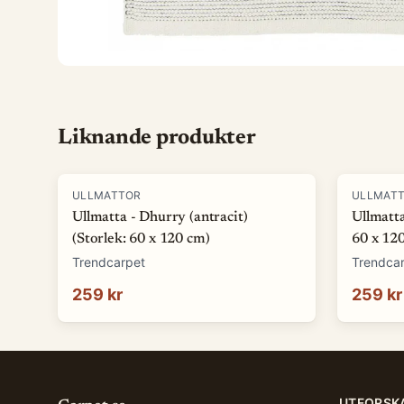
Liknande produkter
ULLMATTOR
ULLMAT
Ullmatta - Dhurry (antracit)
Ullmatta
(Storlek: 60 x 120 cm)
60 x 12
Trendcarpet
Trendca
259 kr
259 kr
UTFORSK