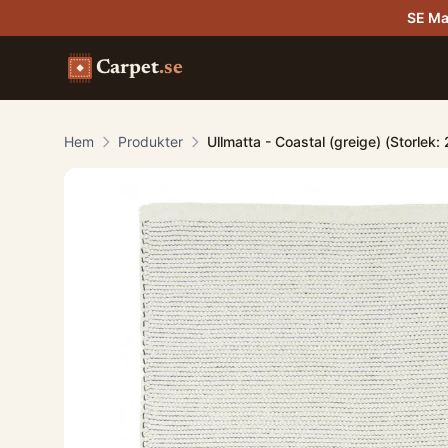
SE Ma
Carpet
.se
Hem
Produkter
Ullmatta - Coastal (greige) (Storlek