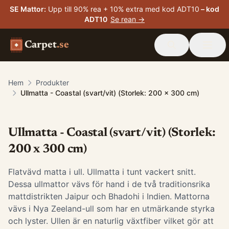
SE Mattor
:
Upp till 90% rea + 10% extra med kod ADT10
– kod
ADT10
Se rean →
Carpet
.se
Hem
Produkter
Ullmatta - Coastal (svart/vit) (Storlek: 200 x 300 cm)
Ullmatta - Coastal (svart/vit) (Storlek:
200 x 300 cm)
Flatvävd matta i ull. Ullmatta i tunt vackert snitt.
Dessa ullmattor vävs för hand i de två traditionsrika
mattdistrikten Jaipur och Bhadohi i Indien. Mattorna
vävs i Nya Zeeland-ull som har en utmärkande styrka
och lyster. Ullen är en naturlig växtfiber vilket gör att