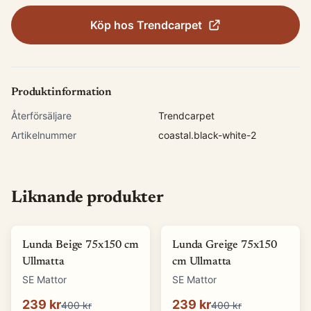
Köp hos
Trendcarpet
Produktinformation
Återförsäljare
Trendcarpet
Artikelnummer
coastal.black-white-2
Liknande produkter
-
40
%
-
40
%
Lunda Beige 75x150 cm
Lunda Greige 75x150
Ullmatta
cm Ullmatta
SE Mattor
SE Mattor
239 kr
239 kr
400 kr
400 kr