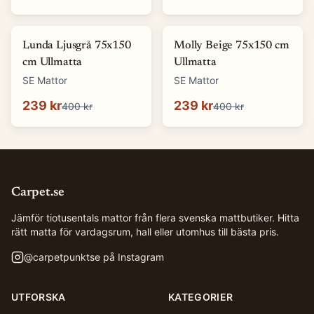
-
40
%
-
40
%
Lunda Ljusgrå 75x150
Molly Beige 75x150 cm
cm Ullmatta
Ullmatta
SE Mattor
SE Mattor
239 kr
239 kr
400 kr
400 kr
Carpet.se
Jämför tiotusentals mattor från flera svenska mattbutiker. Hitta
rätt matta för vardagsrum, hall eller utomhus till bästa pris.
@
carpetpunktse
på Instagram
UTFORSKA
KATEGORIER