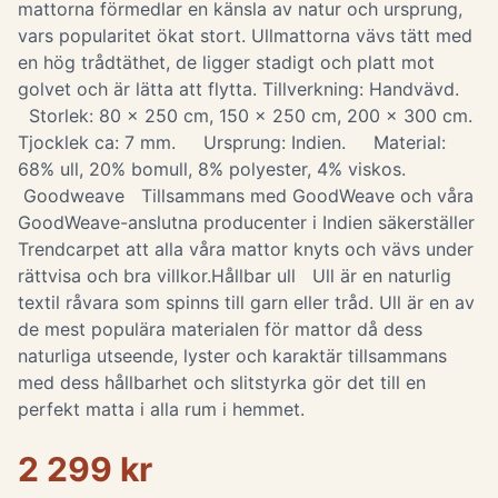
mattorna förmedlar en känsla av natur och ursprung,
vars popularitet ökat stort. Ullmattorna vävs tätt med
en hög trådtäthet, de ligger stadigt och platt mot
golvet och är lätta att flytta. Tillverkning: Handvävd.
Storlek: 80 x 250 cm, 150 x 250 cm, 200 x 300 cm.
Tjocklek ca: 7 mm. Ursprung: Indien. Material:
68% ull, 20% bomull, 8% polyester, 4% viskos.
Goodweave Tillsammans med GoodWeave och våra
GoodWeave-anslutna producenter i Indien säkerställer
Trendcarpet att alla våra mattor knyts och vävs under
rättvisa och bra villkor.Hållbar ull Ull är en naturlig
textil råvara som spinns till garn eller tråd. Ull är en av
de mest populära materialen för mattor då dess
naturliga utseende, lyster och karaktär tillsammans
med dess hållbarhet och slitstyrka gör det till en
perfekt matta i alla rum i hemmet.
2 299 kr